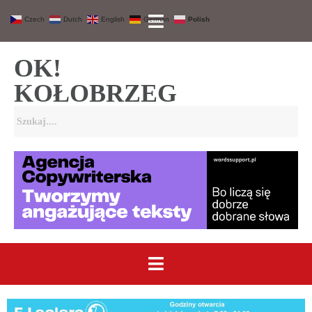
Czech
Dutch
English
German
Polish
OK!
KOŁOBRZEG