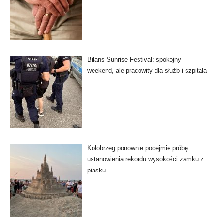
Bilans Sunrise Festival: spokojny
weekend, ale pracowity dla służb i szpitala
Kołobrzeg ponownie podejmie próbę
ustanowienia rekordu wysokości zamku z
piasku