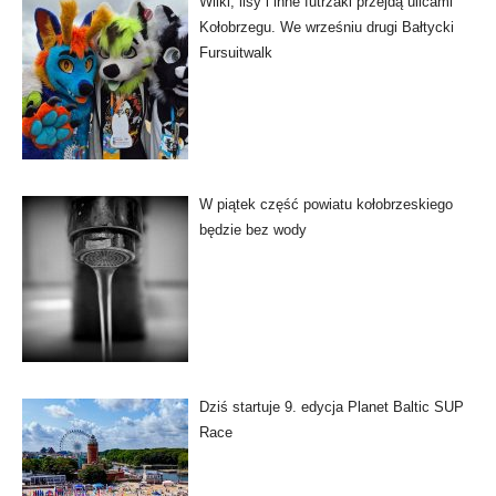
Wilki, lisy i inne futrzaki przejdą ulicami
Kołobrzegu. We wrześniu drugi Bałtycki
Fursuitwalk
W piątek część powiatu kołobrzeskiego
będzie bez wody
Dziś startuje 9. edycja Planet Baltic SUP
Race