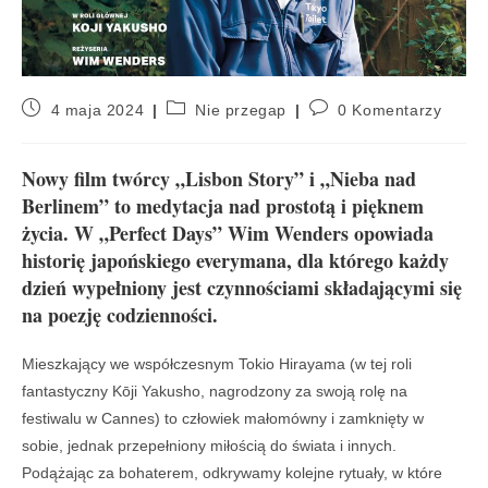
4 maja 2024
Nie przegap
0 Komentarzy
Nowy film twórcy „Lisbon Story” i „Nieba nad
Berlinem” to medytacja nad prostotą i pięknem
życia. W „Perfect Days” Wim Wenders opowiada
historię japońskiego everymana, dla którego każdy
dzień wypełniony jest czynnościami składającymi się
na poezję codzienności.
Mieszkający we współczesnym Tokio Hirayama (w tej roli
fantastyczny Kōji Yakusho, nagrodzony za swoją rolę na
festiwalu w Cannes) to człowiek małomówny i zamknięty w
sobie, jednak przepełniony miłością do świata i innych.
Podążając za bohaterem, odkrywamy kolejne rytuały, w które