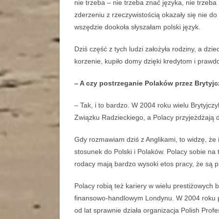
nie trzeba – nie trzeba znać języka, nie trzeba
zderzeniu z rzeczywistością okazały się nie 
wszędzie dookoła słyszałam polski język.
Dziś część z tych ludzi założyła rodziny, a dzi
korzenie, kupiło domy dzięki kredytom i prawdo
– A czy postrzeganie Polaków przez Brytyj
– Tak, i to bardzo. W 2004 roku wielu Brytyjc
Związku Radzieckiego, a Polacy przyjeżdżają d
Gdy rozmawiam dziś z Anglikami, to widzę, że 
stosunek do Polski i Polaków. Polacy sobie na 
rodacy mają bardzo wysoki etos pracy, że są pra
Polacy robią też kariery w wielu prestiżowych br
finansowo-handlowym Londynu. W 2004 roku pow
od lat sprawnie działa organizacja Polish Profe