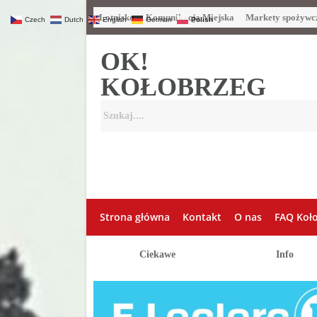
Lotnisko
Komunikacja Miejska
Markety spożywc
Czech
Dutch
English
German
Polish
OK!
KOŁOBRZEG
Strona główna
Kontakt
O nas
FAQ Koł
Ciekawe
Info