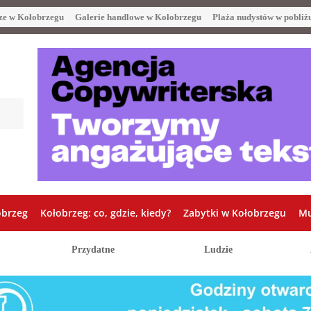
ze w Kołobrzegu
Galerie handlowe w Kołobrzegu
Plaża nudystów w pobliż
obrzeg
Kołobrzeg: co, gdzie, kiedy?
Zabytki w Kołobrzegu
Mu
Przydatne
Ludzie