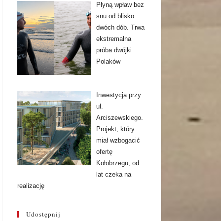
Płyną wpław bez
snu od blisko
dwóch dób. Trwa
ekstremalna
próba dwójki
Polaków
Inwestycja przy
ul.
Arciszewskiego.
Projekt, który
miał wzbogacić
ofertę
Kołobrzegu, od
lat czeka na
realizację
Udostępnij