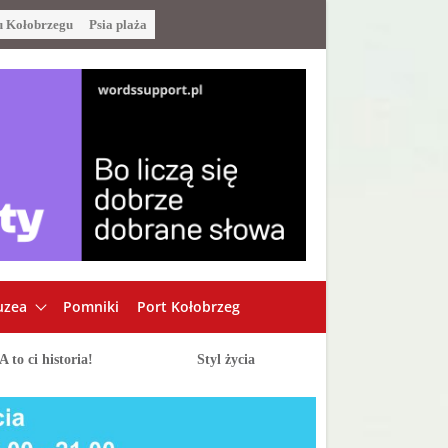
u Kołobrzegu
Psia plaża
zea
Pomniki
Port Kołobrzeg
A to ci historia!
Styl życia