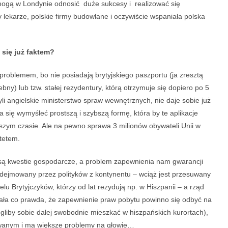
 mogą w Londynie odnosić duże sukcesy i realizować się
lekarze, polskie firmy budowlane i oczywiście wspaniała polska
 się już faktem?
 problemem, bo nie posiadają brytyjskiego paszportu (ja zresztą
ebny) lub tzw. stałej rezydentury, którą otrzymuje się dopiero po 5
yli angielskie ministerstwo spraw wewnętrznych, nie daje sobie już
ara się wymyśleć prostszą i szybszą formę, która by te aplikacje
iższym czasie. Ale na pewno sprawa 3 milionów obywateli Unii w
ytetem.
sze są kwestie gospodarcze, a problem zapewnienia nam gwarancji
odejmowany przez polityków z kontynentu – wciąż jest przesuwany
ielu Brytyjczyków, którzy od lat rezydują np. w Hiszpanii – a rząd
ała co prawda, że zapewnienie praw pobytu powinno się odbyć na
liby sobie dalej swobodnie mieszkać w hiszpańskich kurortach),
owanym i ma większe problemy na głowie…