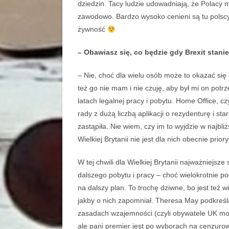
dziedzin. Tacy ludzie udowadniają, że Polacy
zawodowo. Bardzo wysoko cenieni są tu polscy 
żywność
– Obawiasz się, co będzie gdy Brexit stanie
– Nie, choć dla wielu osób może to okazać się
też go nie mam i nie czuję, aby był mi on potrz
latach legalnej pracy i pobytu. Home Office, cz
rady z dużą liczbą aplikacji o rezydenturę i st
zastąpiła. Nie wiem, czy im to wyjdzie w najbl
Wielkiej Brytanii nie jest dla nich obecnie prior
W tej chwili dla Wielkiej Brytanii najważniej
dalszego pobytu i pracy – choć wielokrotnie p
na dalszy plan. To trochę dziwne, bo jest też w
jakby o nich zapomniał. Theresa May podkreśl
zasadach wzajemności (czyli obywatele UK mog
ale pani premier jest po wyborach na cenzur