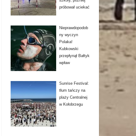
szkoły, później
próbował uciekać
Nieprawdopodob
ny wyczyn
Polaka!
Kubkowski
przepłynął Bałtyk
wpław
Sunrise Festival:
tłum tańczy na
plaży Centralnej
w Kołobrzegu