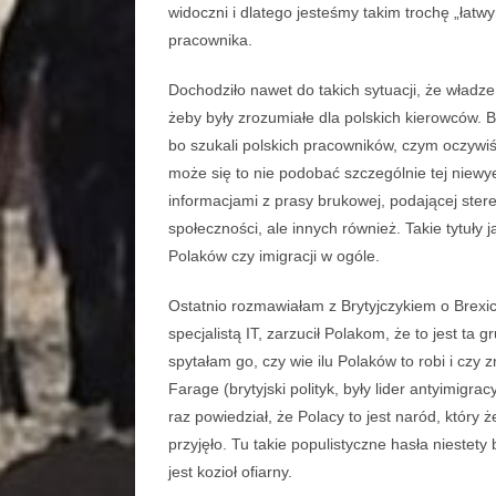
widoczni i dlatego jesteśmy takim trochę „łat
pracownika.
Dochodziło nawet do takich sytuacji, że władze
żeby były zrozumiałe dla polskich kierowców. B
bo szukali polskich pracowników, czym oczywi
może się to nie podobać szczególnie tej niewy
informacjami z prasy brukowej, podającej stere
społeczności, ale innych również. Takie tytuły
Polaków czy imigracji w ogóle.
Ostatnio rozmawiałam z Brytyjczykiem o Brexic
specjalistą IT, zarzucił Polakom, że to jest ta gr
spytałam go, czy wie ilu Polaków to robi i czy z
Farage (brytyjski polityk, były lider antyimigr
raz powiedział, że Polacy to jest naród, który ż
przyjęło. Tu takie populistyczne hasła niestet
jest kozioł ofiarny.