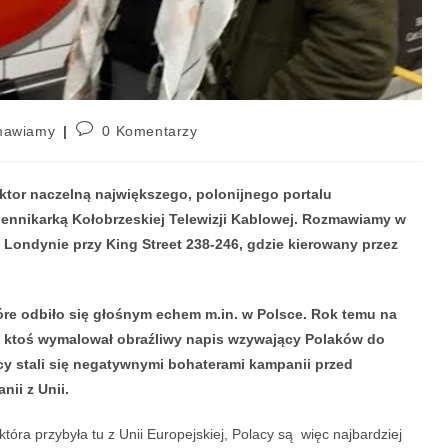
mawiamy
0 Komentarzy
or naczelną największego, polonijnego portalu
iennikarką Kołobrzeskiej Telewizji Kablowej. Rozmawiamy w
Londynie przy King Street 238-246, gdzie kierowany przez
óre odbiło się głośnym echem m.in. w Polsce. Rok temu na
y, ktoś wymalował obraźliwy napis wzywający Polaków do
acy stali się negatywnymi bohaterami kampanii przed
nii z Unii.
tóra przybyła tu z Unii Europejskiej, Polacy są więc najbardziej