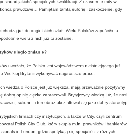
 posiadać jakichś specjalnych kwalifikacji. Z czasem te mity w
do końca prawdziwe… Pamiętam tamtą euforię i zaskoczenie, gdy
eci chodzą już do angielskich szkół. Wielu Polaków zapuściło tu
podobnie wielu z nich już tu zostanie.
czyków uległo zmianie?
zyków uważało, że Polska jest województwem nieistniejącego już
o Wielkiej Brytanii wykonywać najprostsze prace.
ich wiedza o Polsce jest już większa, mają przeważnie pozytywny
tę dobrą opinię ciężko zapracowali. Brytyjczycy wiedzą już, że nasi
cowici, solidni – i ten obraz ukształtował się jako dobry stereotyp.
ytyjskich firmach czy instytucjach, a także w City, czyli centrum
stał Polish City Club, który skupia m.in. prawników i bankierów,
ssionals in London, gdzie spotykają się specjaliści z różnych