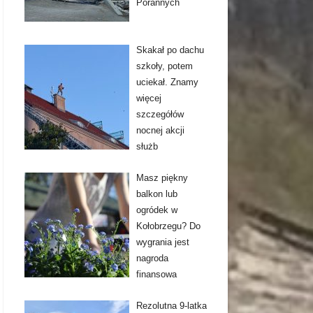
Porannych
Skakał po dachu
szkoły, potem
uciekał. Znamy
więcej
szczegółów
nocnej akcji
służb
Masz piękny
balkon lub
ogródek w
Kołobrzegu? Do
wygrania jest
nagroda
finansowa
Rezolutna 9-latka