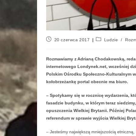
20 czerwca 2017
Ludzie
/
Roz
Rozmawiamy z Adrianą Chodakowską, redakt
internetowego Londynek.net, wcześniej dz
Polskim Ośrodku Społeczno-Kulturalnym w 
kołobrzeżankę portal obecnie ma biuro.
– Spotykamy się w rocznicę wydarzenia, kt
fasadzie budynku, w którym teraz siedzim
opuszczenia Wielkiej Brytanii. Później Pol
referendum w sprawie wyjścia Wielkiej Bryta
– Jesteśmy największą mniejszością etniczną, k