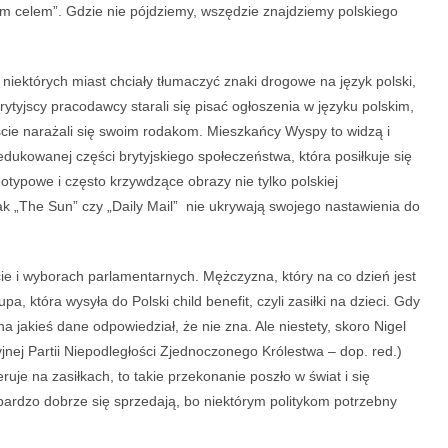
wym celem”. Gdzie nie pójdziemy, wszędzie znajdziemy polskiego
 niektórych miast chciały tłumaczyć znaki drogowe na język polski,
rytyjscy pracodawcy starali się pisać ogłoszenia w języku polskim,
ście narażali się swoim rodakom. Mieszkańcy Wyspy to widzą i
edukowanej części brytyjskiego społeczeństwa, która posiłkuje się
otypowe i często krzywdzące obrazy nie tylko polskiej
 jak „The Sun” czy „Daily Mail” nie ukrywają swojego nastawienia do
ie i wyborach parlamentarnych. Mężczyzna, który na co dzień jest
upa, która wysyła do Polski child benefit, czyli zasiłki na dzieci. Gdy
na jakieś dane odpowiedział, że nie zna. Ale niestety, skoro Nigel
acyjnej Partii Niepodległości Zjednoczonego Królestwa – dop. red.)
eruje na zasiłkach, to takie przekonanie poszło w świat i się
y bardzo dobrze się sprzedają, bo niektórym politykom potrzebny