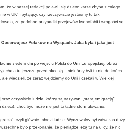
am, że w naszej redakcji pojawili się dziennikarze chyba z całego
ie w UK” i pytający, czy rzeczywiście jesteśmy tu tak
dowało, że podobne przypadki przejawów ksenofobii i wrogości są
. Obserwujesz Polaków na Wyspach. Jaka była i jaka jest
adnie siedem dni po wejściu Polski do Unii Europejskiej, obraz
yjechała tu jeszcze przed akcesją – niektórzy byli tu nie do końca
 ale wiedzieli, że zaraz wejdziemy do Unii i czekali w Wielkiej
j oraz oczywiście ludzie, którzy są nazywani „starą emigracją”
h dzieci), choć być może nie jest to ładne sformułowanie.
gracja”, czyli głównie młodzi ludzie. Wyczuwalny był wówczas duży
wszechne było przekonanie, że pieniądze leżą tu na ulicy, że nic