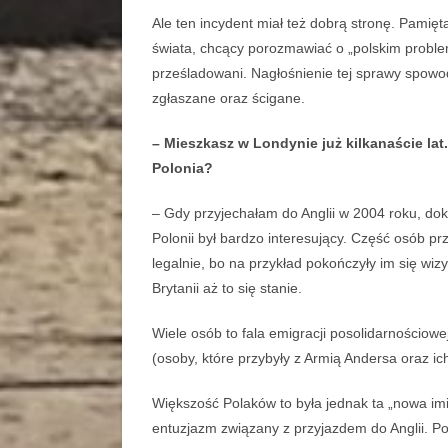
Ale ten incydent miał też dobrą stronę. Pamięt
świata, chcący porozmawiać o „polskim problem
prześladowani. Nagłośnienie tej sprawy spowo
zgłaszane oraz ścigane.
– Mieszkasz w Londynie już kilkanaście lat
Polonia?
– Gdy przyjechałam do Anglii w 2004 roku, dokł
Polonii był bardzo interesujący. Część osób prz
legalnie, bo na przykład pokończyły im się wizy,
Brytanii aż to się stanie.
Wiele osób to fala emigracji posolidarnościowe
(osoby, które przybyły z Armią Andersa oraz ic
Większość Polaków to była jednak ta „nowa imi
entuzjazm związany z przyjazdem do Anglii. Po