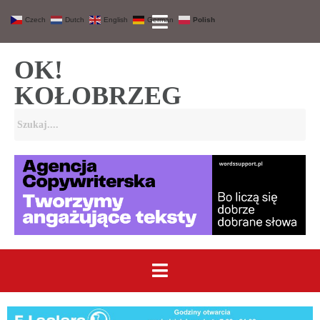
Czech
Dutch
English
German
Polish
OK!
KOŁOBRZEG