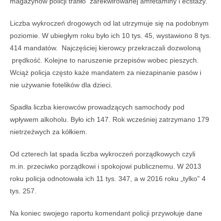
magazynów policji trafiło zarekwirowanej amfetaminy i ecstazy.
Liczba wykroczeń drogowych od lat utrzymuje się na podobnym
poziomie. W ubiegłym roku było ich 10 tys. 45, wystawiono 8 tys.
414 mandatów. Najczęściej kierowcy przekraczali dozwoloną
prędkość. Kolejne to naruszenie przepisów wobec pieszych.
Wciąż policja często każe mandatem za niezapinanie pasów i
nie używanie fotelików dla dzieci.
Spadła liczba kierowców prowadzących samochody pod
wpływem alkoholu. Było ich 147. Rok wcześniej zatrzymano 179
nietrzeźwych za kółkiem.
Od czterech lat spada liczba wykroczeń porządkowych czyli
m.in. przeciwko porządkowi i spokojowi publicznemu. W 2013
roku policja odnotowała ich 11 tys. 347, a w 2016 roku „tylko” 4
tys. 257.
Na koniec swojego raportu komendant policji przywołuje dane