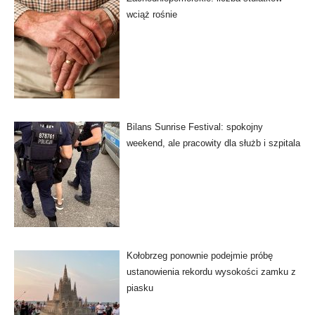
wciąż rośnie
Bilans Sunrise Festival: spokojny
weekend, ale pracowity dla służb i szpitala
Kołobrzeg ponownie podejmie próbę
ustanowienia rekordu wysokości zamku z
piasku