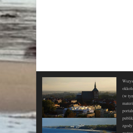
Wszyst
okkolo
(w tym
materi
portal
publi
zgody 
zastrz