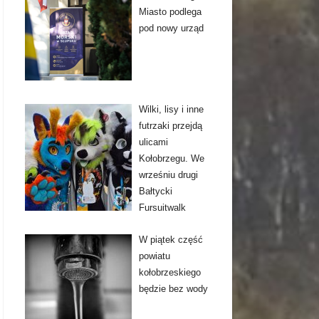
Miasto podlega
pod nowy urząd
Wilki, lisy i inne
futrzaki przejdą
ulicami
Kołobrzegu. We
wrześniu drugi
Bałtycki
Fursuitwalk
W piątek część
powiatu
kołobrzeskiego
będzie bez wody