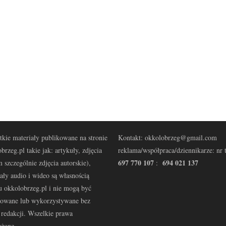
kie materiały publikowane na stronie
Kontakt: okkolobrzeg@gmail.com
brzeg.pl takie jak: artykuły, zdjęcia
reklama/współpraca/dziennikarze: nr t
697 770 107
694 021 137
 szczególnie zdjęcia autorskie),
:
ały audio i wideo są własnością
u okkolobrzeg.pl i nie mogą być
kowane lub wykorzystywane bez
redakcji. Wszelkie prawa
eżone.