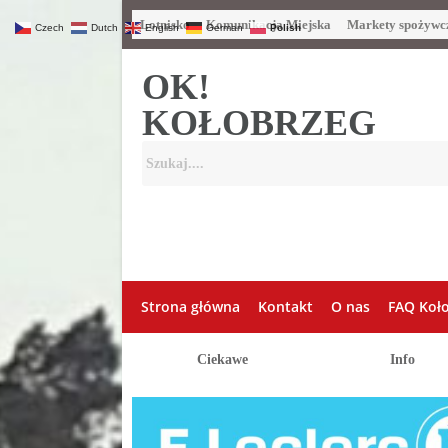
Lotnisko
Komunikacja Miejska
Markety spożywc
Czech
Dutch
English
German
Polish
OK!
KOŁOBRZEG
Strona główna
Kontakt
O nas
FAQ Koł
Ciekawe
Info