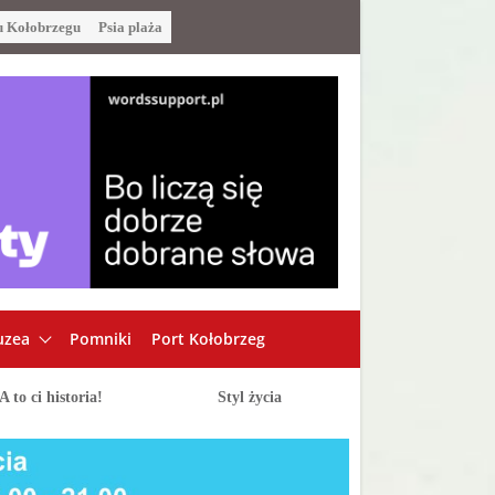
u Kołobrzegu
Psia plaża
zea
Pomniki
Port Kołobrzeg
A to ci historia!
Styl życia