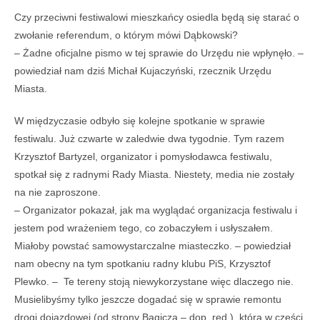
Czy przeciwni festiwalowi mieszkańcy osiedla będą się starać o
zwołanie referendum, o którym mówi Dąbkowski?
– Żadne oficjalne pismo w tej sprawie do Urzędu nie wpłynęło. –
powiedział nam dziś Michał Kujaczyński, rzecznik Urzędu
Miasta.
W międzyczasie odbyło się kolejne spotkanie w sprawie
festiwalu. Już czwarte w zaledwie dwa tygodnie. Tym razem
Krzysztof Bartyzel, organizator i pomysłodawca festiwalu,
spotkał się z radnymi Rady Miasta. Niestety, media nie zostały
na nie zaproszone.
– Organizator pokazał, jak ma wyglądać organizacja festiwalu i
jestem pod wrażeniem tego, co zobaczyłem i usłyszałem.
Miałoby powstać samowystarczalne miasteczko. – powiedział
nam obecny na tym spotkaniu radny klubu PiS, Krzysztof
Plewko. – Te tereny stoją niewykorzystane więc dlaczego nie.
Musielibyśmy tylko jeszcze dogadać się w sprawie remontu
drogi dojazdowej (od strony Bagicza – dop. red.), która w części