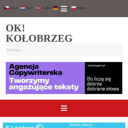
Czech
Dutch
English
German
Polish
OK!
KOŁOBRZEG