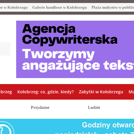
ze w Kołobrzegu
Galerie handlowe w Kołobrzegu
Plaża nudystów w pobliż
obrzeg
Kołobrzeg: co, gdzie, kiedy?
Zabytki w Kołobrzegu
Mu
Przydatne
Ludzie