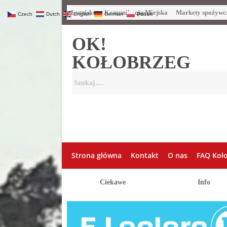
Lotnisko
Komunikacja Miejska
Markety spożywc
Czech
Dutch
English
German
Polish
OK!
KOŁOBRZEG
Strona główna
Kontakt
O nas
FAQ Koł
Ciekawe
Info