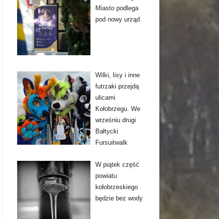
Miasto podlega
pod nowy urząd
Wilki, lisy i inne
futrzaki przejdą
ulicami
Kołobrzegu. We
wrześniu drugi
Bałtycki
Fursuitwalk
W piątek część
powiatu
kołobrzeskiego
będzie bez wody