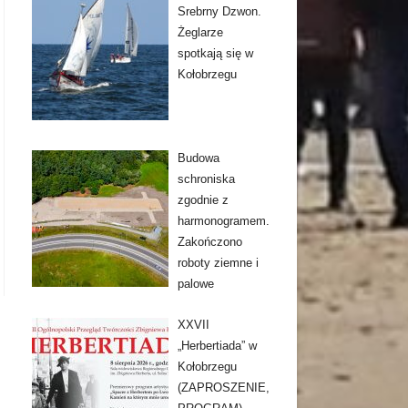
Srebrny Dzwon.
Żeglarze
spotkają się w
Kołobrzegu
Budowa
schroniska
zgodnie z
harmonogramem.
Zakończono
roboty ziemne i
palowe
XXVII
„Herbertiada” w
Kołobrzegu
(ZAPROSZENIE,