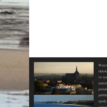
Wszyst
okkolo
(w tym
materi
portal
publi
zgody 
zastrz