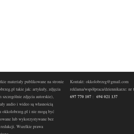
kie materiały publikowane na stronie
Kontakt: okkolobrzeg@gmail.com
brzeg.pl takie jak: artykuły, zdjęcia
reklama/współpraca/dziennikarze: nr t
697 770 107
694 021 137
 szczególnie zdjęcia autorskie),
:
ały audio i wideo są własnością
u okkolobrzeg.pl i nie mogą być
kowane lub wykorzystywane bez
redakcji. Wszelkie prawa
eżone.