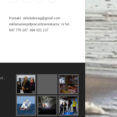
Kontakt: okkolobrzeg@gmail.com
reklama/współpraca/dziennikarze: nr tel.:
697 770 107: 694 021 137
el.: