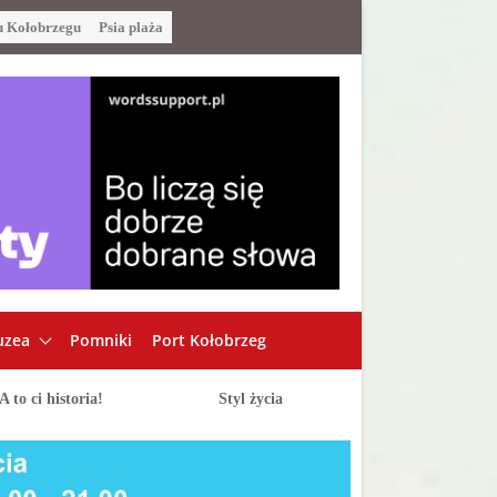
u Kołobrzegu
Psia plaża
zea
Pomniki
Port Kołobrzeg
A to ci historia!
Styl życia