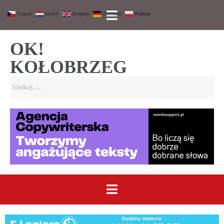
Czech
Dutch
English
German
Polish
OK!
KOŁOBRZEG