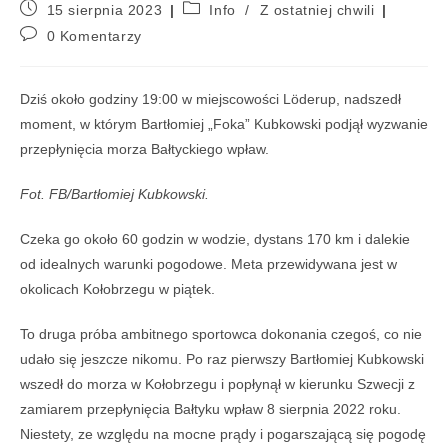
15 sierpnia 2023
Info
/
Z ostatniej chwili
0 Komentarzy
Dziś około godziny 19:00 w miejscowości Löderup, nadszedł
moment, w którym Bartłomiej „Foka” Kubkowski podjął wyzwanie
przepłynięcia morza Bałtyckiego wpław.
Fot. FB/Bartłomiej Kubkowski.
Czeka go około 60 godzin w wodzie, dystans 170 km i dalekie
od idealnych warunki pogodowe. Meta przewidywana jest w
okolicach Kołobrzegu w piątek.
To druga próba ambitnego sportowca dokonania czegoś, co nie
udało się jeszcze nikomu. Po raz pierwszy Bartłomiej Kubkowski
wszedł do morza w Kołobrzegu i popłynął w kierunku Szwecji z
zamiarem przepłynięcia Bałtyku wpław 8 sierpnia 2022 roku.
Niestety, ze względu na mocne prądy i pogarszającą się pogodę