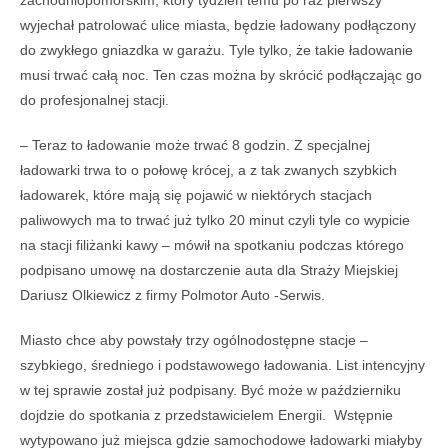
wyjechał patrolować ulice miasta, będzie ładowany podłączony
do zwykłego gniazdka w garażu. Tyle tylko, że takie ładowanie
musi trwać całą noc. Ten czas można by skrócić podłączając go
do profesjonalnej stacji.
– Teraz to ładowanie może trwać 8 godzin. Z specjalnej
ładowarki trwa to o połowę krócej, a z tak zwanych szybkich
ładowarek, które mają się pojawić w niektórych stacjach
paliwowych ma to trwać już tylko 20 minut czyli tyle co wypicie
na stacji filiżanki kawy – mówił na spotkaniu podczas którego
podpisano umowę na dostarczenie auta dla Straży Miejskiej
Dariusz Olkiewicz z firmy Polmotor Auto -Serwis.
Miasto chce aby powstały trzy ogólnodostępne stacje –
szybkiego, średniego i podstawowego ładowania. List intencyjny
w tej sprawie został już podpisany. Być może w październiku
dojdzie do spotkania z przedstawicielem Energii. Wstępnie
wytypowano już miejsca gdzie samochodowe ładowarki miałyby