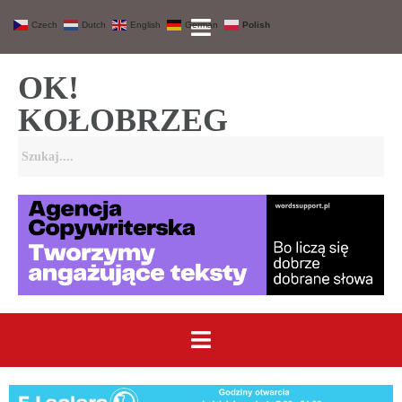
Czech
Dutch
English
German
Polish
OK!
KOŁOBRZEG