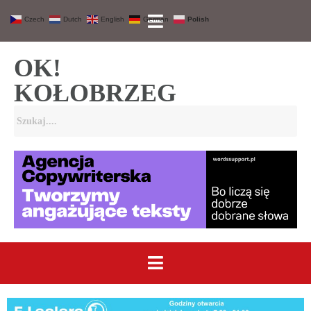
Czech
Dutch
English
German
Polish
OK!
KOŁOBRZEG