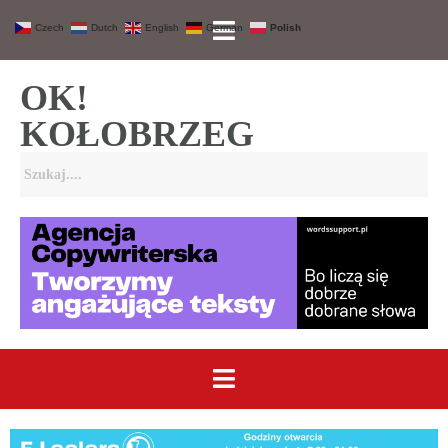
Czech
Dutch
English
German
Polish
OK!
KOŁOBRZEG