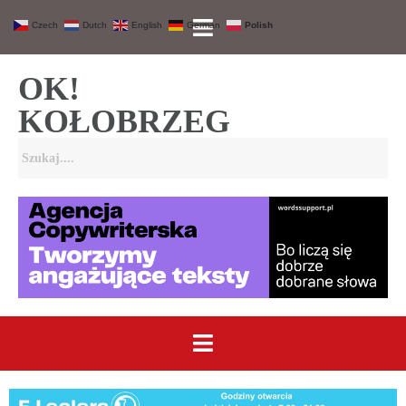
Czech
Dutch
English
German
Polish
OK!
KOŁOBRZEG