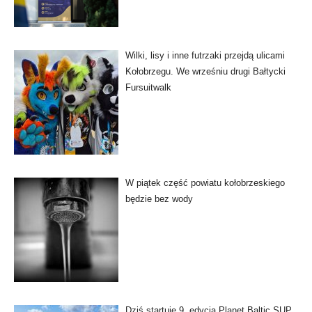
Wilki, lisy i inne futrzaki przejdą ulicami
Kołobrzegu. We wrześniu drugi Bałtycki
Fursuitwalk
W piątek część powiatu kołobrzeskiego
będzie bez wody
Dziś startuje 9. edycja Planet Baltic SUP