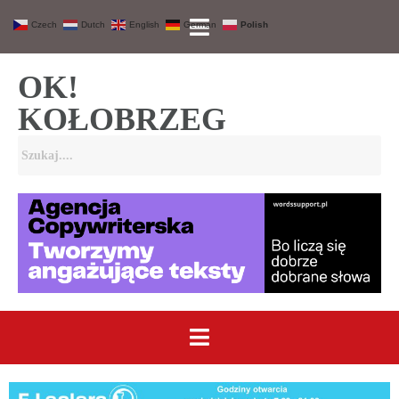
Czech
Dutch
English
German
Polish
OK!
KOŁOBRZEG