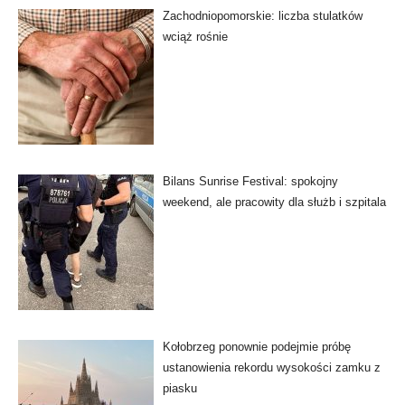
Zachodniopomorskie: liczba stulatków
wciąż rośnie
Bilans Sunrise Festival: spokojny
weekend, ale pracowity dla służb i szpitala
Kołobrzeg ponownie podejmie próbę
ustanowienia rekordu wysokości zamku z
piasku