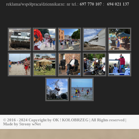
697 770 107
694 021 137
reklama/współpraca/dziennikarze: nr tel.:
:
© 2016 - 2024 Copyright by
OK ! KOŁOBRZEG
| All Rights reserved |
Made by
Strony wNet