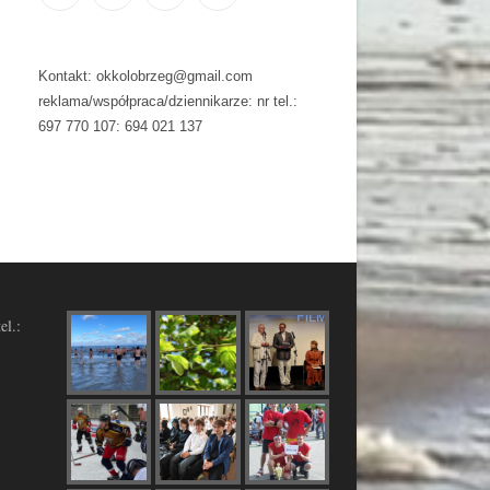
Kontakt: okkolobrzeg@gmail.com
reklama/współpraca/dziennikarze: nr tel.:
697 770 107: 694 021 137
el.: