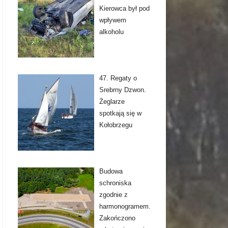
Kierowca był pod
wpływem
alkoholu
47. Regaty o
Srebrny Dzwon.
Żeglarze
spotkają się w
Kołobrzegu
Budowa
schroniska
zgodnie z
harmonogramem.
Zakończono