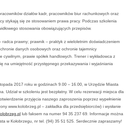
 pracowników działów kadr, pracowników biur rachunkowych oraz
acy stykają się ze stosowaniem prawa pracy. Podczas szkolenia
widłowego stosowania obowiązujących przepisów.
 radca prawny; prawnik – praktyk z wieloletnim doświadczeniem
ochronie danych osobowych oraz ochronie tajemnicy
e cywilnym, prawie spółek handlowych. Trener i wykładowca z
się na umiejętność przystępnego przekazywania i wyjaśniania
istopada 2017 roku w godzinach 9.00 – 16.00, w Urzędzie Miasta
a. Udział w szkoleniu jest bezpłatny. W celu rezerwacji miejsca dla
otwierdzenie przyjęcia naszego zaproszenia poprzez wypełnienie
ony www.kolobrzeg.pl – zakładka dla przedsiębiorców) i wysłanie
lobrzeg.pl
lub faksem na numer 94 35 237 69. Informacje można
a w Kołobrzegu, nr tel. (94) 35 51 525. Serdecznie zapraszamy!