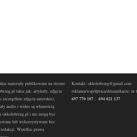
kie materiały publikowane na stronie
Kontakt: okkolobrzeg@gmail.com
brzeg.pl takie jak: artykuły, zdjęcia
reklama/współpraca/dziennikarze: nr t
697 770 107
694 021 137
 szczególnie zdjęcia autorskie),
:
ały audio i wideo są własnością
u okkolobrzeg.pl i nie mogą być
kowane lub wykorzystywane bez
redakcji. Wszelkie prawa
eżone.