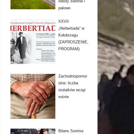
roboty ziemne i
palowe
XXVII
„Herbertiada” w
Kołobrzegu
(ZAPROSZENIE,
PROGRAM)
Zachodniopomor
skie: liczba
stulatków wciąż
rośnie
Bilans Sunrise