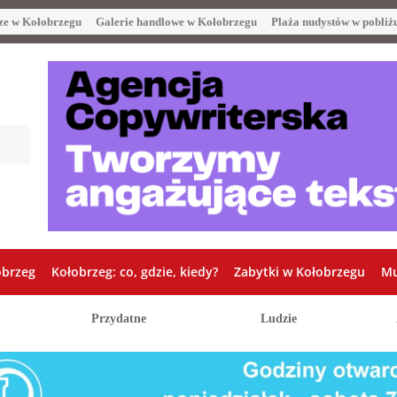
ze w Kołobrzegu
Galerie handlowe w Kołobrzegu
Plaża nudystów w pobliż
obrzeg
Kołobrzeg: co, gdzie, kiedy?
Zabytki w Kołobrzegu
Mu
Przydatne
Ludzie