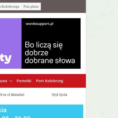
u Kołobrzegu
Psia plaża
zea
Pomniki
Port Kołobrzeg
A to ci historia!
Styl życia