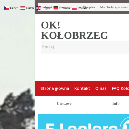
Lotnisko
Komunikacja Miejska
Markety spożywc
Czech
Dutch
English
German
Polish
OK!
KOŁOBRZEG
Strona główna
Kontakt
O nas
FAQ Koł
Ciekawe
Info