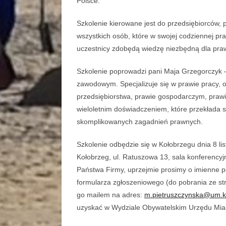
Polsce.
Szkolenie kierowane jest do przedsiębiorców,
wszystkich osób, które w swojej codziennej pr
uczestnicy zdobędą wiedzę niezbędną dla pra
Szkolenie poprowadzi pani Maja Grzegorczyk –
zawodowym. Specjalizuje się w prawie pracy, 
przedsiębiorstwa, prawie gospodarczym, prawi
wieloletnim doświadczeniem, które przekłada 
skomplikowanych zagadnień prawnych.
Szkolenie odbędzie się w Kołobrzegu dnia 8 l
Kołobrzeg, ul. Ratuszowa 13, sala konferencyjn
Państwa Firmy, uprzejmie prosimy o imienne p
formularza zgłoszeniowego (do pobrania ze str
go mailem na adres:
m.pietruszczynska@um.ko
uzyskać w Wydziale Obywatelskim Urzędu Miast