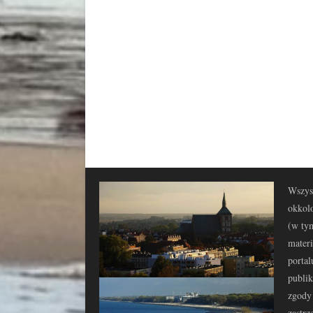
Wszyst
okkolo
(w tym
materi
portal
publi
zgody 
zastrz