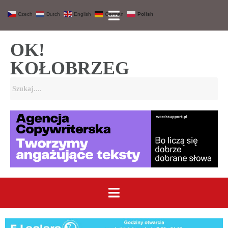
Czech
Dutch
English
German
Polish
OK!
KOŁOBRZEG