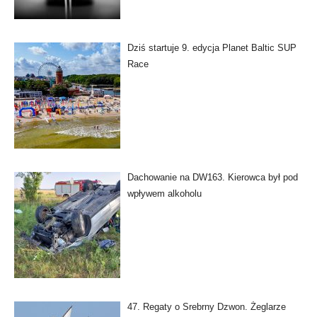
Dziś startuje 9. edycja Planet Baltic SUP
Race
Dachowanie na DW163. Kierowca był pod
wpływem alkoholu
47. Regaty o Srebrny Dzwon. Żeglarze