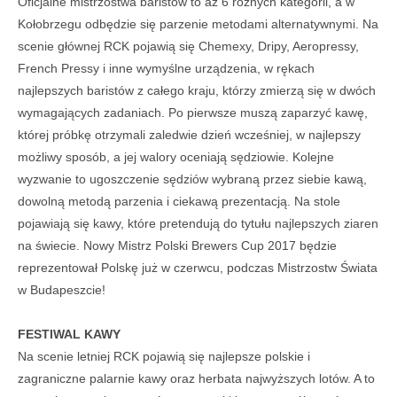
Oficjalne mistrzostwa baristów to aż 6 różnych kategorii, a w
Kołobrzegu odbędzie się parzenie metodami alternatywnymi. Na
scenie głównej RCK pojawią się Chemexy, Dripy, Aeropressy,
French Pressy i inne wymyślne urządzenia, w rękach
najlepszych baristów z całego kraju, którzy zmierzą się w dwóch
wymagających zadaniach. Po pierwsze muszą zaparzyć kawę,
której próbkę otrzymali zaledwie dzień wcześniej, w najlepszy
możliwy sposób, a jej walory oceniają sędziowie. Kolejne
wyzwanie to ugoszczenie sędziów wybraną przez siebie kawą,
dowolną metodą parzenia i ciekawą prezentacją. Na stole
pojawiają się kawy, które pretendują do tytułu najlepszych ziaren
na świecie. Nowy Mistrz Polski Brewers Cup 2017 będzie
reprezentował Polskę już w czerwcu, podczas Mistrzostw Świata
w Budapeszcie!
FESTIWAL KAWY
Na scenie letniej RCK pojawią się najlepsze polskie i
zagraniczne palarnie kawy oraz herbata najwyższych lotów. A to