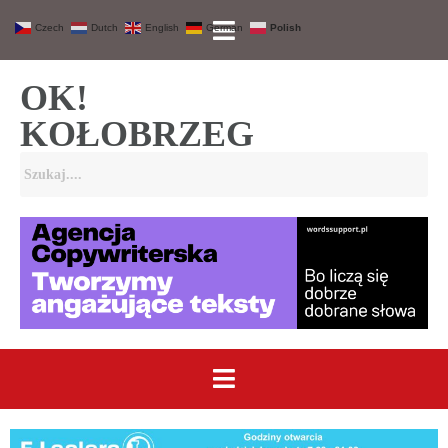
Czech
Dutch
English
German
Polish
OK!
KOŁOBRZEG