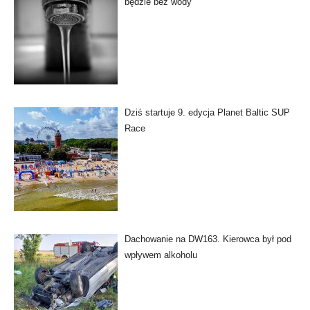
będzie bez wody
Dziś startuje 9. edycja Planet Baltic SUP
Race
Dachowanie na DW163. Kierowca był pod
wpływem alkoholu