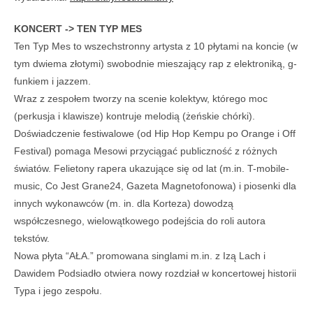
KONCERT -> TEN TYP MES
Ten Typ Mes to wszechstronny artysta z 10 płytami na koncie (w
tym dwiema złotymi) swobodnie mieszający rap z elektroniką, g-
funkiem i jazzem.
Wraz z zespołem tworzy na scenie kolektyw, którego moc
(perkusja i klawisze) kontruje melodią (żeńskie chórki).
Doświadczenie festiwalowe (od Hip Hop Kempu po Orange i Off
Festival) pomaga Mesowi przyciągać publiczność z różnych
światów. Felietony rapera ukazujące się od lat (m.in. T-mobile-
music, Co Jest Grane24, Gazeta Magnetofonowa) i piosenki dla
innych wykonawców (m. in. dla Korteza) dowodzą
współczesnego, wielowątkowego podejścia do roli autora
tekstów.
Nowa płyta “AŁA.” promowana singlami m.in. z Izą Lach i
Dawidem Podsiadło otwiera nowy rozdział w koncertowej historii
Typa i jego zespołu.