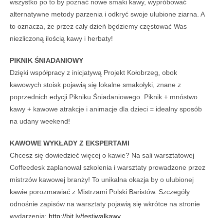
wszystko po to by poznać nowe smaki kawy, wypróbować
alternatywne metody parzenia i odkryć swoje ulubione ziarna. A
to oznacza, że przez cały dzień będziemy częstować Was
niezliczoną ilością kawy i herbaty!
PIKNIK ŚNIADANIOWY
Dzięki współpracy z inicjatywą Projekt Kołobrzeg, obok
kawowych stoisk pojawią się lokalne smakołyki, znane z
poprzednich edycji Pikniku Śniadaniowego. Piknik + mnóstwo
kawy + kawowe atrakcje i animacje dla dzieci = idealny sposób
na udany weekend!
KAWOWE WYKŁADY Z EKSPERTAMI
Chcesz się dowiedzieć więcej o kawie? Na sali warsztatowej
Coffeedesk zaplanował szkolenia i warsztaty prowadzone przez
mistrzów kawowej branży! To unikalna okazja by o ulubionej
kawie porozmawiać z Mistrzami Polski Baristów. Szczegóły
odnośnie zapisów na warsztaty pojawią się wkrótce na stronie
wydarzenia:
http://bit.ly/
festiwalkawy