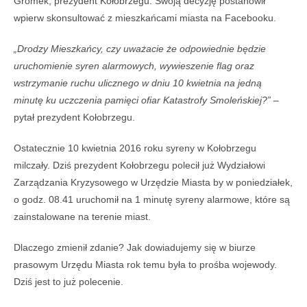
Gromek, prezydent Kołobrzegu. Swoją decyzję postanowił
wpierw skonsultować z mieszkańcami miasta na Facebooku.
„Drodzy Mieszkańcy, czy uważacie że odpowiednie będzie
uruchomienie syren alarmowych, wywieszenie flag oraz
wstrzymanie ruchu ulicznego w dniu 10 kwietnia na jedną
minutę ku uczczenia pamięci ofiar Katastrofy Smoleńskiej?”
–
pytał prezydent Kołobrzegu.
Ostatecznie 10 kwietnia 2016 roku syreny w Kołobrzegu
milczały. Dziś prezydent Kołobrzegu polecił już Wydziałowi
Zarządzania Kryzysowego w Urzędzie Miasta by w poniedziałek,
o godz. 08.41 uruchomił na 1 minutę syreny alarmowe, które są
zainstalowane na terenie miast.
Dlaczego zmienił zdanie? Jak dowiadujemy się w biurze
prasowym Urzędu Miasta rok temu była to prośba wojewody.
Dziś jest to już polecenie.