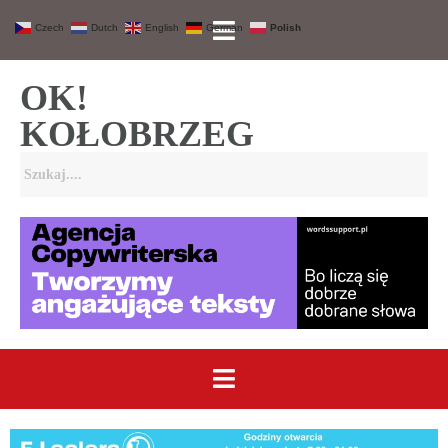
Czech
Dutch
English
German
Polish
OK!
KOŁOBRZEG