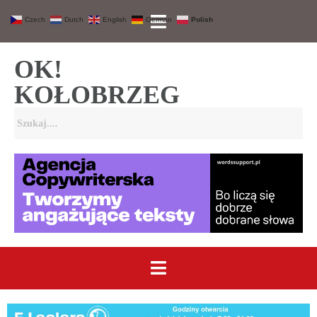
Czech
Dutch
English
German
Polish
OK!
KOŁOBRZEG