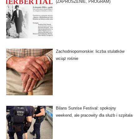
(ZAPROSZENIE, PROGRAM)
Zachodniopomorskie: liczba stulatków
wciąż rośnie
Bilans Sunrise Festival: spokojny
weekend, ale pracowity dla służb i szpitala