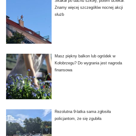
Skakał po dachu szkoły, potem uciekał.
Znamy więcej szczegółów nocnej akcji
służb
Masz piękny balkon lub ogródek w
Kołobrzegu? Do wygrania jest nagroda
finansowa
Rezolutna 9-latka sama zgłosiła
policjantom, że się zgubiła