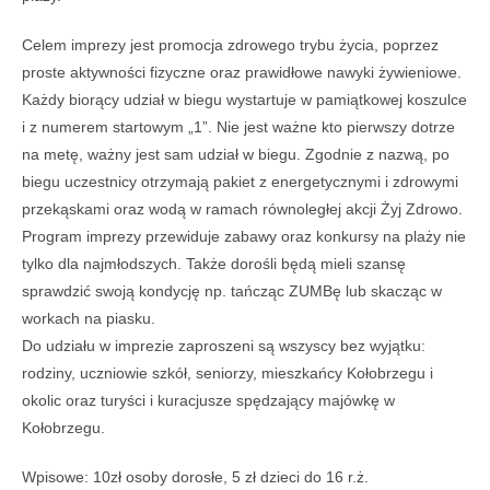
Celem imprezy jest promocja zdrowego trybu życia, poprzez
proste aktywności fizyczne oraz prawidłowe nawyki żywieniowe.
Każdy biorący udział w biegu wystartuje w pamiątkowej koszulce
i z numerem startowym „1”. Nie jest ważne kto pierwszy dotrze
na metę, ważny jest sam udział w biegu. Zgodnie z nazwą, po
biegu uczestnicy otrzymają pakiet z energetycznymi i zdrowymi
przekąskami oraz wodą w ramach równoległej akcji Żyj Zdrowo.
Program imprezy przewiduje zabawy oraz konkursy na plaży nie
tylko dla najmłodszych. Także dorośli będą mieli szansę
sprawdzić swoją kondycję np. tańcząc ZUMBę lub skacząc w
workach na piasku.
Do udziału w imprezie zaproszeni są wszyscy bez wyjątku:
rodziny, uczniowie szkół, seniorzy, mieszkańcy Kołobrzegu i
okolic oraz turyści i kuracjusze spędzający majówkę w
Kołobrzegu.
Wpisowe: 10zł osoby dorosłe, 5 zł dzieci do 16 r.ż.