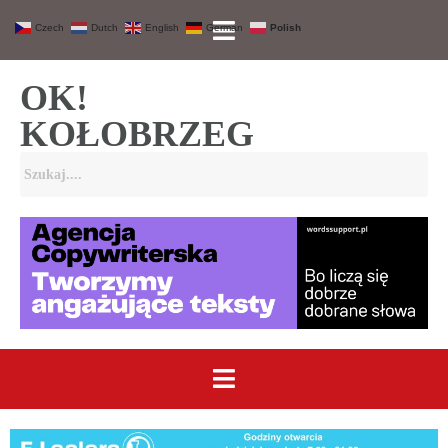
Czech
Dutch
English
German
Polish
OK!
KOŁOBRZEG