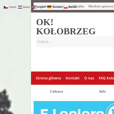
Lotnisko
Komunikacja Miejska
Markety spożywc
Czech
Dutch
English
German
Polish
OK!
KOŁOBRZEG
Strona główna
Kontakt
O nas
FAQ Koł
Ciekawe
Info