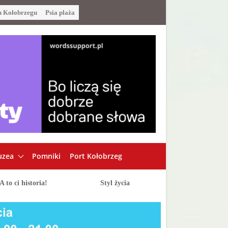
u Kołobrzegu
Psia plaża
zea
Pomniki
Port Kołobrzeg
A to ci historia!
Styl życia