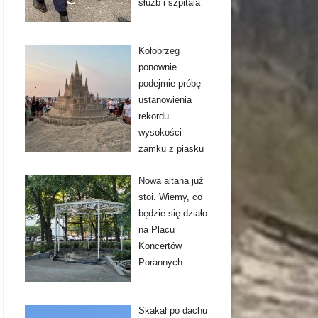
służb i szpitala
Kołobrzeg
ponownie
podejmie próbę
ustanowienia
rekordu
wysokości
zamku z piasku
Nowa altana już
stoi. Wiemy, co
będzie się działo
na Placu
Koncertów
Porannych
Skakał po dachu