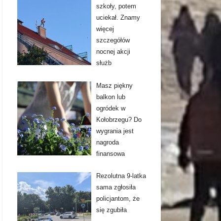
szkoły, potem
uciekał. Znamy
więcej
szczegółów
nocnej akcji
służb
Masz piękny
balkon lub
ogródek w
Kołobrzegu? Do
wygrania jest
nagroda
finansowa
Rezolutna 9-latka
sama zgłosiła
policjantom, że
się zgubiła