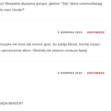
ku! Wszędzie słyszymy gorące ,głośne ” bity”,które uniemożliwiają
 to nam chodzi?
5 SIERPNIA 2025
ODPOWIEDZ
muzyka nie musi tak mocno grać, bo zabija klimat, trochę ciszej i
e uproszczone disco. Głośniej nie zawsze oznacza lepiej
5 SIERPNIA 2025
ODPOWIEDZ
RADA MIASTA?