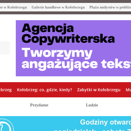
ze w Kołobrzegu
Galerie handlowe w Kołobrzegu
Plaża nudystów w pobliż
obrzeg
Kołobrzeg: co, gdzie, kiedy?
Zabytki w Kołobrzegu
Mu
Przydatne
Ludzie