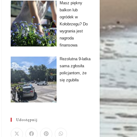
Masz piękny
balkon lub
ogródek w
Kołobrzegu? Do
wygrania jest
nagroda
finansowa
Rezolutna 9-latka
sama zgłosiła
policjantom, że
się zgubiła
Udostępnij