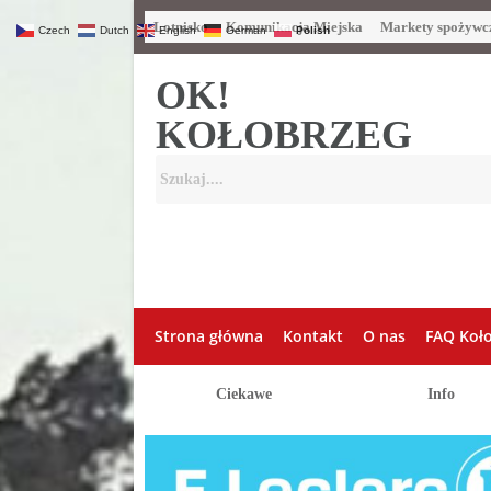
Lotnisko
Komunikacja Miejska
Markety spożywc
Czech
Dutch
English
German
Polish
OK!
KOŁOBRZEG
Strona główna
Kontakt
O nas
FAQ Koł
Ciekawe
Info