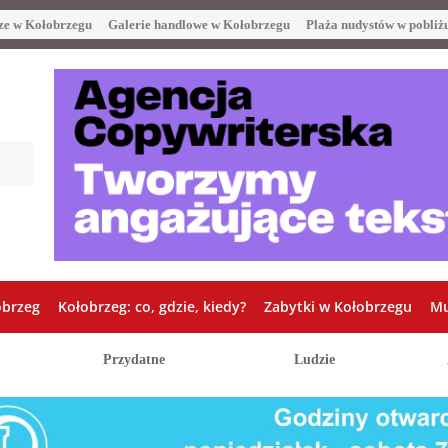
ze w Kołobrzegu
Galerie handlowe w Kołobrzegu
Plaża nudystów w pobliż
obrzeg
Kołobrzeg: co, gdzie, kiedy?
Zabytki w Kołobrzegu
Mu
Przydatne
Ludzie