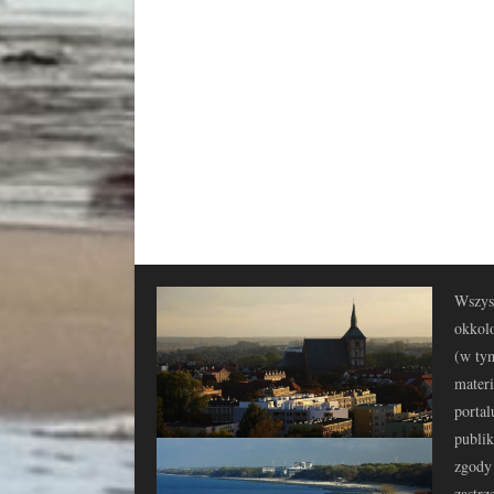
Wszyst
okkolo
(w tym
materi
portal
publi
zgody 
zastrz