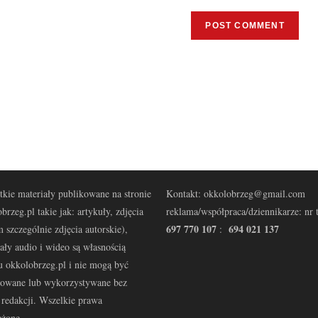
kie materiały publikowane na stronie
Kontakt: okkolobrzeg@gmail.com
brzeg.pl takie jak: artykuły, zdjęcia
reklama/współpraca/dziennikarze: nr t
697 770 107
694 021 137
 szczególnie zdjęcia autorskie),
:
ały audio i wideo są własnością
u okkolobrzeg.pl i nie mogą być
kowane lub wykorzystywane bez
redakcji. Wszelkie prawa
eżone.