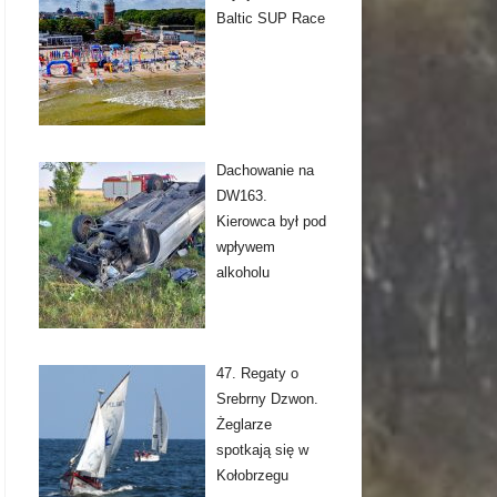
Baltic SUP Race
Dachowanie na
DW163.
Kierowca był pod
wpływem
alkoholu
47. Regaty o
Srebrny Dzwon.
Żeglarze
spotkają się w
Kołobrzegu