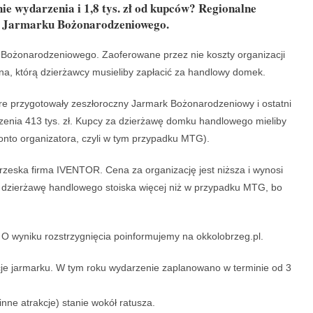
nie wydarzenia i 1,8 tys. zł od kupców? Regionalne
a Jarmarku Bożonarodzeniowego.
 Bożonarodzeniowego. Zaoferowane przez nie koszty organizacji
na, którą dzierżawcy musieliby zapłacić za handlowy domek.
e przygotowały zeszłoroczny Jarmark Bożonarodzeniowy i ostatni
zenia 413 tys. zł. Kupcy za dzierżawę domku handlowego mieliby
konto organizatora, czyli w tym przypadku MTG).
brzeska firma IVENTOR. Cena za organizację jest niższa i wynosi
za dzierżawę handlowego stoiska więcej niż w przypadku MTG, bo
 O wyniku rozstrzygnięcia poinformujemy na okkolobrzeg.pl.
je jarmarku. W tym roku wydarzenie zaplanowano w terminie od 3
inne atrakcje) stanie wokół ratusza.