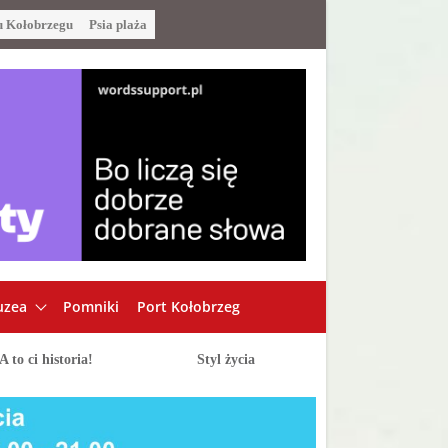
u Kołobrzegu
Psia plaża
zea
Pomniki
Port Kołobrzeg
A to ci historia!
Styl życia