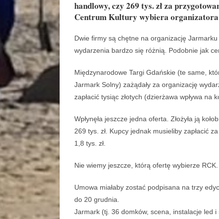
handlowy, czy 269 tys. zł za przygotowa
Centrum Kultury wybiera organizator
Dwie firmy są chętne na organizację Jarmarku
wydarzenia bardzo się różnią. Podobnie jak ce
Międzynarodowe Targi Gdańskie (te same, któr
Jarmark Solny) zażądały za organizację wydar
zapłacić tysiąc złotych (dzierżawa wpływa na 
Wpłynęła jeszcze jedna oferta. Złożyła ją koło
269 tys. zł. Kupcy jednak musieliby zapłacić 
1,8 tys. zł.
Nie wiemy jeszcze, którą ofertę wybierze RCK.
Umowa miałaby zostać podpisana na trzy edyc
do 20 grudnia.
Jarmark (tj. 36 domków, scena, instalacje led i 