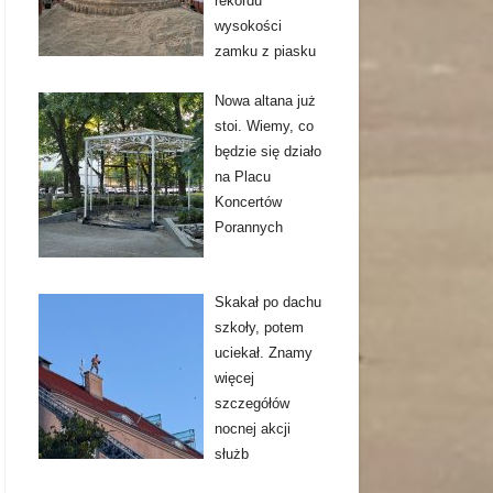
rekordu
wysokości
zamku z piasku
Nowa altana już
stoi. Wiemy, co
będzie się działo
na Placu
Koncertów
Porannych
Skakał po dachu
szkoły, potem
uciekał. Znamy
więcej
szczegółów
nocnej akcji
służb