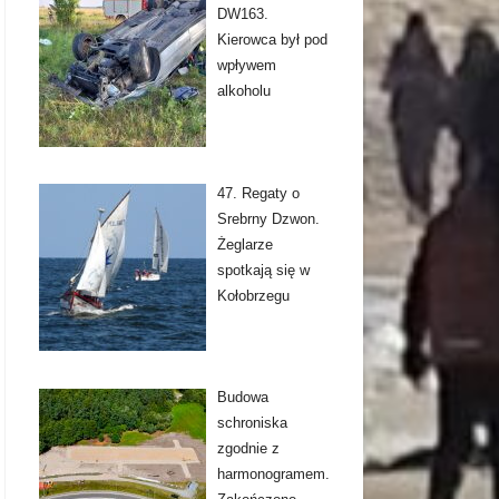
DW163.
Kierowca był pod
wpływem
alkoholu
47. Regaty o
Srebrny Dzwon.
Żeglarze
spotkają się w
Kołobrzegu
Budowa
schroniska
zgodnie z
harmonogramem.