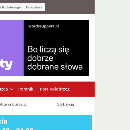
u Kołobrzegu
Psia plaża
zea
Pomniki
Port Kołobrzeg
A to ci historia!
Styl życia