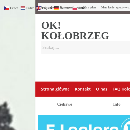
Lotnisko
Komunikacja Miejska
Markety spożywc
Czech
Dutch
English
German
Polish
OK!
KOŁOBRZEG
Strona główna
Kontakt
O nas
FAQ Koł
Ciekawe
Info