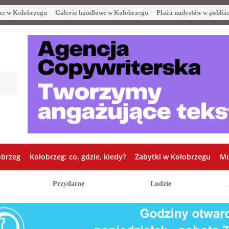
ze w Kołobrzegu
Galerie handlowe w Kołobrzegu
Plaża nudystów w pobliż
obrzeg
Kołobrzeg: co, gdzie, kiedy?
Zabytki w Kołobrzegu
Mu
Przydatne
Ludzie