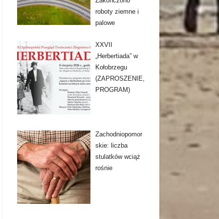
Zakończono
roboty ziemne i
palowe
XXVII
„Herbertiada” w
Kołobrzegu
(ZAPROSZENIE,
PROGRAM)
Zachodniopomor
skie: liczba
stulatków wciąż
rośnie