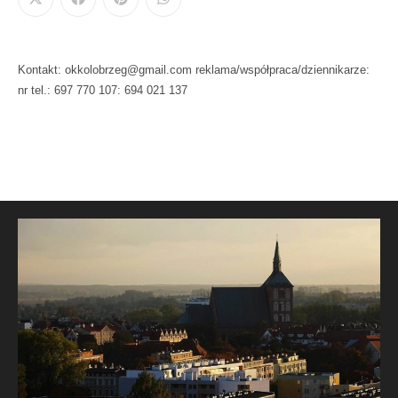
Kontakt: okkolobrzeg@gmail.com reklama/współpraca/dziennikarze:
nr tel.: 697 770 107: 694 021 137