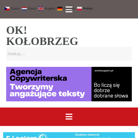
Czech
Dutch
English
German
Polish
OK!
KOŁOBRZEG