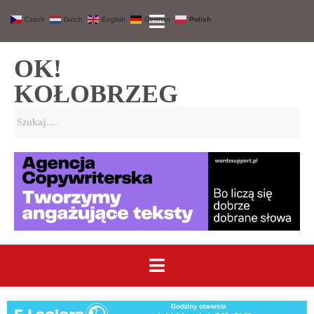
Czech
Dutch
English
German
Polish
OK!
KOŁOBRZEG