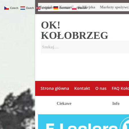
Lotnisko
Komunikacja Miejska
Markety spożywc
Czech
Dutch
English
German
Polish
OK!
KOŁOBRZEG
Strona główna
Kontakt
O nas
FAQ Koł
Ciekawe
Info