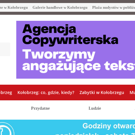
ze w Kołobrzegu
Galerie handlowe w Kołobrzegu
Plaża nudystów w pobliż
obrzeg
Kołobrzeg: co, gdzie, kiedy?
Zabytki w Kołobrzegu
Mu
Przydatne
Ludzie