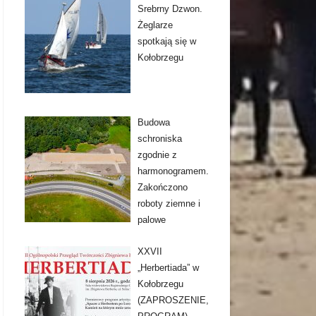
Srebrny Dzwon.
Żeglarze
spotkają się w
Kołobrzegu
Budowa
schroniska
zgodnie z
harmonogramem.
Zakończono
roboty ziemne i
palowe
XXVII
„Herbertiada” w
Kołobrzegu
(ZAPROSZENIE,