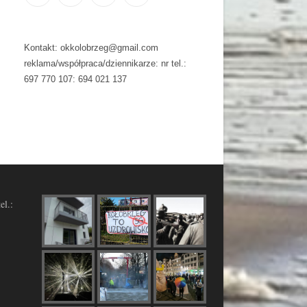
Kontakt: okkolobrzeg@gmail.com
reklama/współpraca/dziennikarze: nr tel.:
697 770 107: 694 021 137
el.: