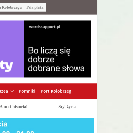
u Kołobrzegu
Psia plaża
zea
Pomniki
Port Kołobrzeg
A to ci historia!
Styl życia