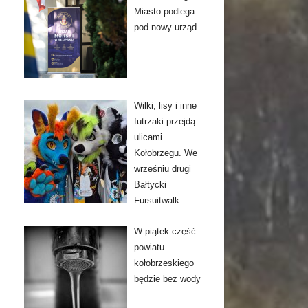
Miasto podlega
pod nowy urząd
Wilki, lisy i inne
futrzaki przejdą
ulicami
Kołobrzegu. We
wrześniu drugi
Bałtycki
Fursuitwalk
W piątek część
powiatu
kołobrzeskiego
będzie bez wody