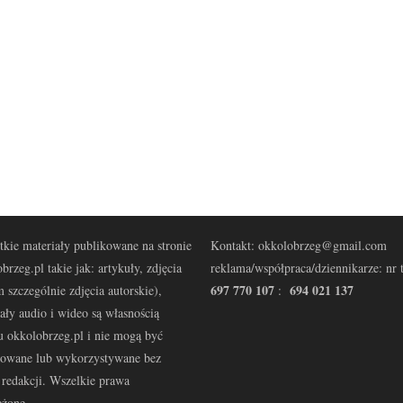
kie materiały publikowane na stronie
Kontakt: okkolobrzeg@gmail.com
brzeg.pl takie jak: artykuły, zdjęcia
reklama/współpraca/dziennikarze: nr t
697 770 107
694 021 137
 szczególnie zdjęcia autorskie),
:
ały audio i wideo są własnością
u okkolobrzeg.pl i nie mogą być
kowane lub wykorzystywane bez
redakcji. Wszelkie prawa
eżone.