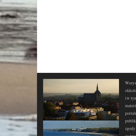
Wszyst
okkolo
(w tym
materi
portal
publi
zgody 
zastrz