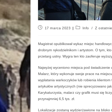
17 marca 2023
Info
/
Z ostatnie
Magistrat opublikował wykaz miejsc handlowy
drobnym rękodzielnikom i artystom. O tym, kto
przetarg ustny. Wygra ten kto zaoferuje wyższ
Najwyżej wyceniono miejsca pod świadczenie usł
Malarz, który wykonuje swoje prace na miejscu,
wyplatania warkoczyków lub robienia klientom t
artykułów artystycznych (nie sprecyzowano jakic
Karykaturzysta, malarz czy grafik musi się lic
przynajmniej 6,5 tys. zł.
Lokalizacje zostaną wydzierżawione na blisko 