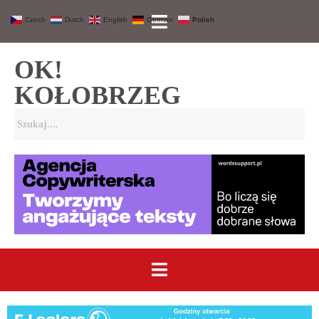
Czech
Dutch
English
German
Polish
OK!
KOŁOBRZEG