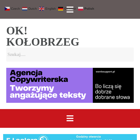
Czech
Dutch
English
German
Polish
OK!
KOŁOBRZEG