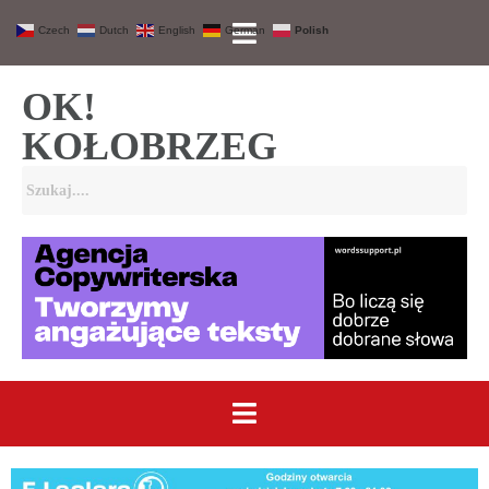
Czech
Dutch
English
German
Polish
OK!
KOŁOBRZEG