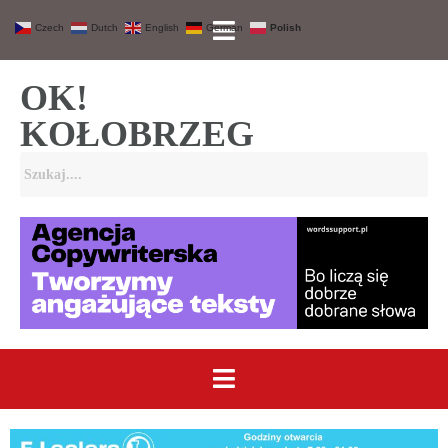
Czech
Dutch
English
German
Polish
OK!
KOŁOBRZEG