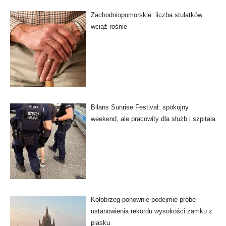
Zachodniopomorskie: liczba stulatków
wciąż rośnie
Bilans Sunrise Festival: spokojny
weekend, ale pracowity dla służb i szpitala
Kołobrzeg ponownie podejmie próbę
ustanowienia rekordu wysokości zamku z
piasku