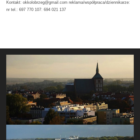
Kontakt: okkolobrzeg@gmail.com reklama/współpraca/dziennikarze:
nr tel.: 697 770 107: 694 021 137