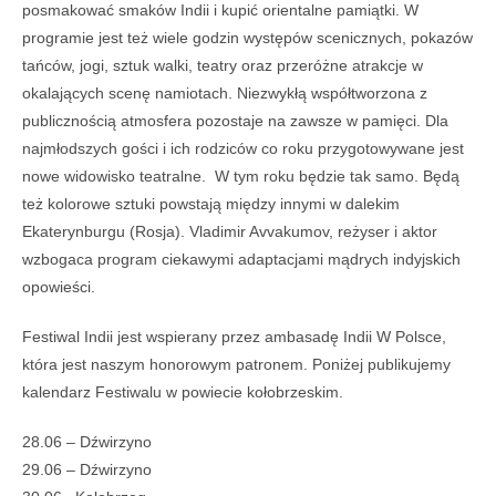
posmakować smaków Indii i kupić orientalne pamiątki. W
programie jest też wiele godzin występów scenicznych, pokazów
tańców, jogi, sztuk walki, teatry oraz przeróżne atrakcje w
okalających scenę namiotach. Niezwykłą współtworzona z
publicznością atmosfera pozostaje na zawsze w pamięci. Dla
najmłodszych gości i ich rodziców co roku przygotowywane jest
nowe widowisko teatralne. W tym roku będzie tak samo. Będą
też kolorowe sztuki powstają między innymi w dalekim
Ekaterynburgu (Rosja). Vladimir Avvakumov, reżyser i aktor
wzbogaca program ciekawymi adaptacjami mądrych indyjskich
opowieści.
Festiwal Indii jest wspierany przez ambasadę Indii W Polsce,
która jest naszym honorowym patronem. Poniżej publikujemy
kalendarz Festiwalu w powiecie kołobrzeskim.
28.06 – Dźwirzyno
29.06 – Dźwirzyno