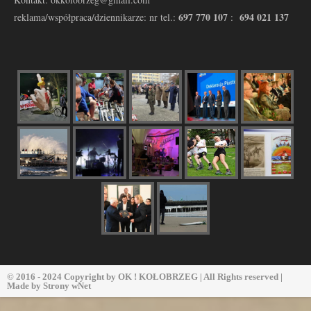
697 770 107
694 021 137
reklama/współpraca/dziennikarze: nr tel.:
:
© 2016 - 2024 Copyright by
OK ! KOŁOBRZEG
| All Rights reserved |
Made by
Strony wNet