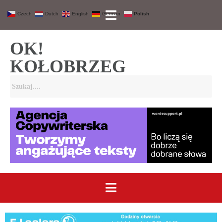
Czech
Dutch
English
German
Polish
OK!
KOŁOBRZEG