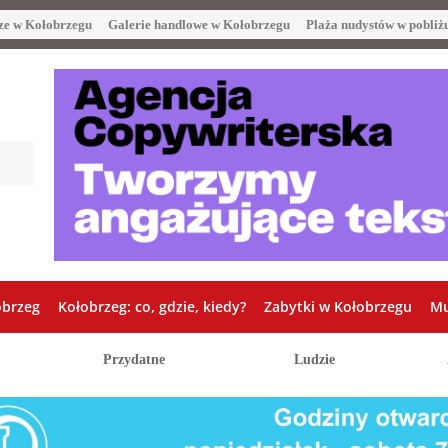
ze w Kołobrzegu
Galerie handlowe w Kołobrzegu
Plaża nudystów w pobliż
obrzeg
Kołobrzeg: co, gdzie, kiedy?
Zabytki w Kołobrzegu
Mu
Przydatne
Ludzie