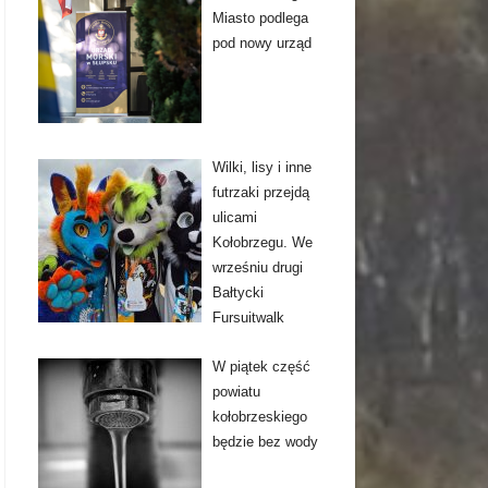
Miasto podlega
pod nowy urząd
Wilki, lisy i inne
futrzaki przejdą
ulicami
Kołobrzegu. We
wrześniu drugi
Bałtycki
Fursuitwalk
W piątek część
powiatu
kołobrzeskiego
będzie bez wody