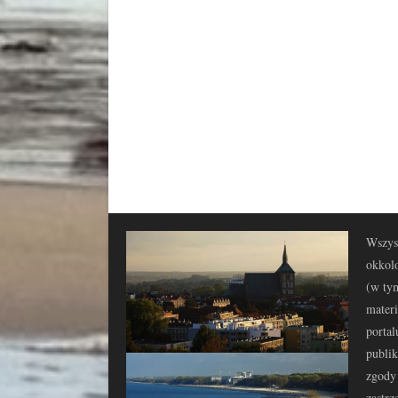
Wszyst
okkolo
(w tym
materi
portal
publi
zgody 
zastrz