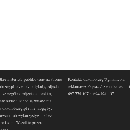
kie materiały publikowane na stronie
Kontakt: okkolobrzeg@gmail.com
brzeg.pl takie jak: artykuły, zdjęcia
reklama/współpraca/dziennikarze: nr t
697 770 107
694 021 137
 szczególnie zdjęcia autorskie),
:
ały audio i wideo są własnością
u okkolobrzeg.pl i nie mogą być
kowane lub wykorzystywane bez
redakcji. Wszelkie prawa
eżone.