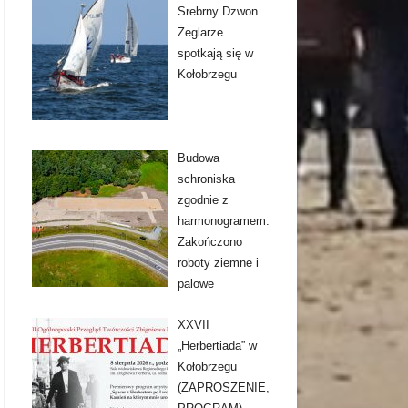
Srebrny Dzwon.
Żeglarze
spotkają się w
Kołobrzegu
Budowa
schroniska
zgodnie z
harmonogramem.
Zakończono
roboty ziemne i
palowe
XXVII
„Herbertiada” w
Kołobrzegu
(ZAPROSZENIE,