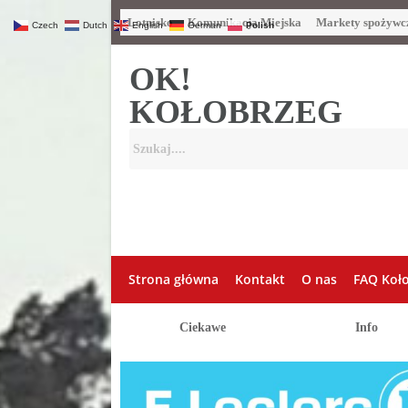
Lotnisko
Komunikacja Miejska
Markety spożywc
Czech
Dutch
English
German
Polish
OK!
KOŁOBRZEG
Strona główna
Kontakt
O nas
FAQ Koł
Ciekawe
Info