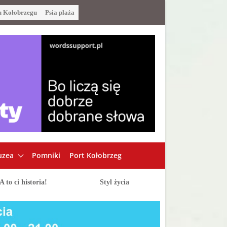
u Kołobrzegu
Psia plaża
zea
Pomniki
Port Kołobrzeg
A to ci historia!
Styl życia