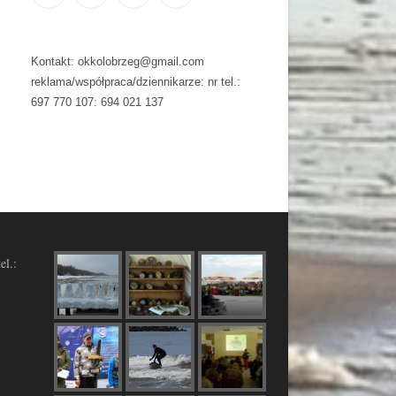
Kontakt: okkolobrzeg@gmail.com
reklama/współpraca/dziennikarze: nr tel.:
697 770 107: 694 021 137
el.: