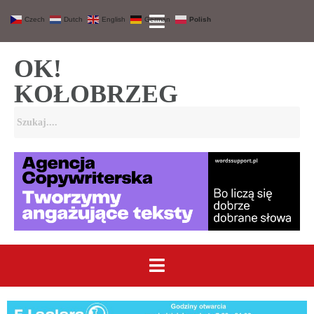
Czech
Dutch
English
German
Polish
OK!
KOŁOBRZEG