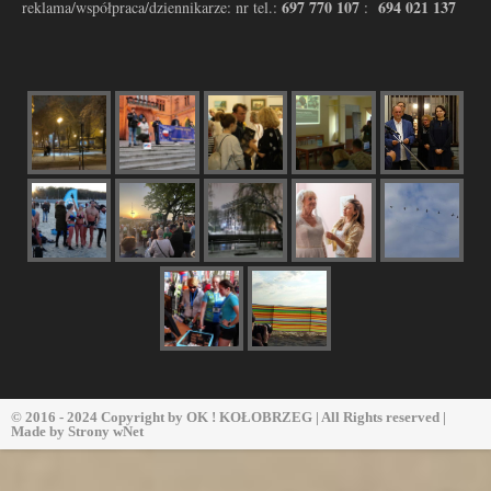
697 770 107
694 021 137
reklama/współpraca/dziennikarze: nr tel.:
:
© 2016 - 2024 Copyright by
OK ! KOŁOBRZEG
| All Rights reserved |
Made by
Strony wNet