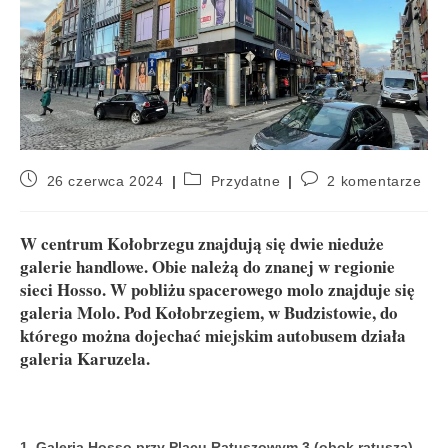
26 czerwca 2024
Przydatne
2 komentarze
W centrum Kołobrzegu znajdują się dwie nieduże
galerie handlowe. Obie należą do znanej w regionie
sieci Hosso. W pobliżu spacerowego molo znajduje się
galeria Molo. Pod Kołobrzegiem, w Budzistowie, do
którego można dojechać miejskim autobusem działa
galeria Karuzela.
1. Galeria Hosso przy Placu Ratuszowym 3 (obok ratusza)
.