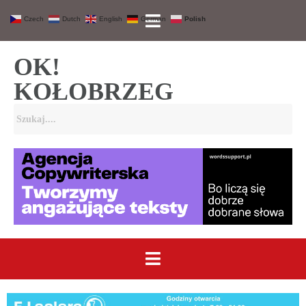
Czech
Dutch
English
German
Polish
OK!
KOŁOBRZEG