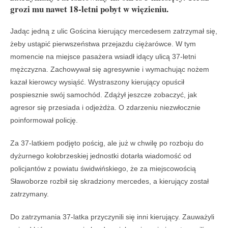
grozi mu nawet 18-letni pobyt w więzieniu.
Jadąc jedną z ulic Gościna kierujący mercedesem zatrzymał się,
żeby ustąpić pierwszeństwa przejazdu ciężarówce. W tym
momencie na miejsce pasażera wsiadł idący ulicą 37-letni
mężczyzna. Zachowywał się agresywnie i wymachując nożem
kazał kierowcy wysiąść. Wystraszony kierujący opuścił
pospiesznie swój samochód. Zdążył jeszcze zobaczyć, jak
agresor się przesiada i odjeżdża. O zdarzeniu niezwłocznie
poinformował policję.
Za 37-latkiem podjęto pościg, ale już w chwilę po rozboju do
dyżurnego kołobrzeskiej jednostki dotarła wiadomość od
policjantów z powiatu świdwińskiego, że za miejscowością
Sławoborze rozbił się skradziony mercedes, a kierujący został
zatrzymany.
Do zatrzymania 37-latka przyczynili się inni kierujący. Zauważyli