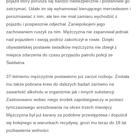
pojazd który porusza się bardzo niebezpiecznie i postanowili go
zatrzymać. Udało im się wyhamować kierującego mercedesem i
porozmawiać z nim, ale ten nie miał zamiaru wychodzić z
pojazdu i pospiesznie odjechał. Zaniepokojeni jego
zachowaniem ruszyli za nim. Mężczyzna nie zapanował jednak
nad pojazdem i swoją podróż zakończył w rowie. Dzięki
obywatelskiej postawie świadków mężczyzna nie zbiegł z
miejsca zdarzenia do czasu przyjazdu patrolu policji ze
Świdwina.
37-letniemu mężczyźnie postawiono już zarzut rozboju. Została
mu także pobrana krew do dalszych badań zarówno na
zawartość alkoholu w organizmie jak i innych substancji.
Zastosowano wobec niego środek zapobiegawczy w postaci
tymczasowego aresztowania na okres trzech miesięcy.
Mężczyzna był już karany za podobne przestępstwa i dopuścił
się kolejnego w warunkach recydywy, grozi mu teraz do 18 lat
pozbawienia wolności.