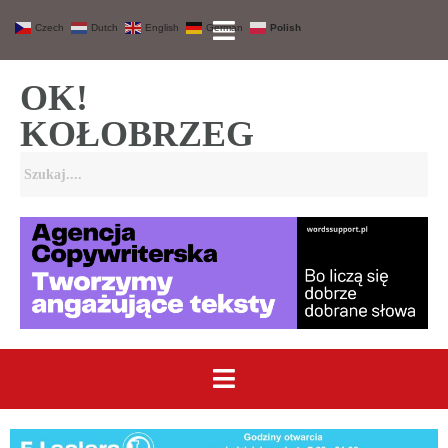
Czech
Dutch
English
German
Polish
OK!
KOŁOBRZEG