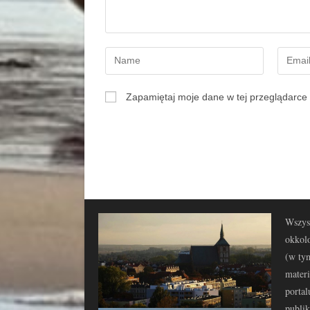
Zapamiętaj moje dane w tej przeglądarce 
Wszyst
okkolo
(w tym
materi
portal
publi