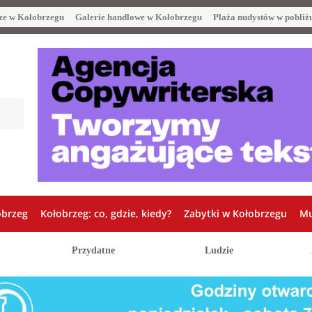
ze w Kołobrzegu
Galerie handlowe w Kołobrzegu
Plaża nudystów w pobliż
obrzeg
Kołobrzeg: co, gdzie, kiedy?
Zabytki w Kołobrzegu
Mu
Przydatne
Ludzie