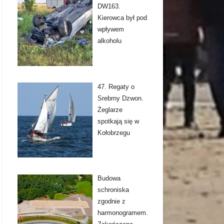
DW163.
Kierowca był pod
wpływem
alkoholu
47. Regaty o
Srebrny Dzwon.
Żeglarze
spotkają się w
Kołobrzegu
Budowa
schroniska
zgodnie z
harmonogramem.