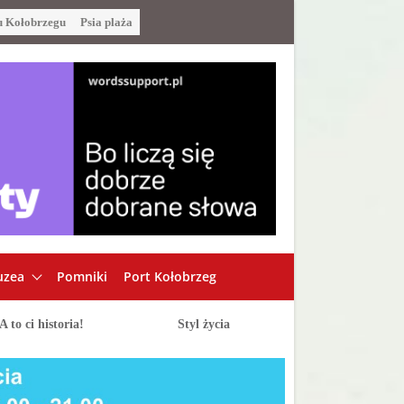
u Kołobrzegu
Psia plaża
zea
Pomniki
Port Kołobrzeg
A to ci historia!
Styl życia