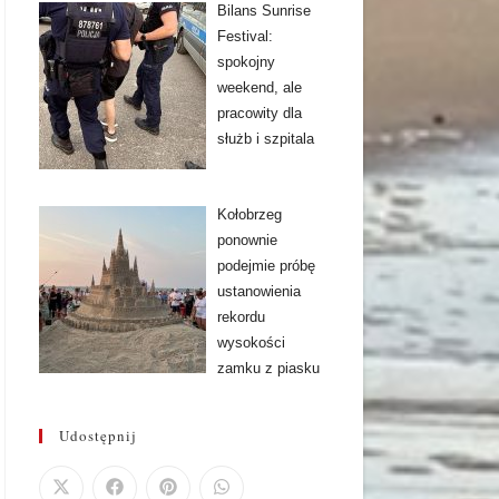
Bilans Sunrise
Festival:
spokojny
weekend, ale
pracowity dla
służb i szpitala
Kołobrzeg
ponownie
podejmie próbę
ustanowienia
rekordu
wysokości
zamku z piasku
Udostępnij