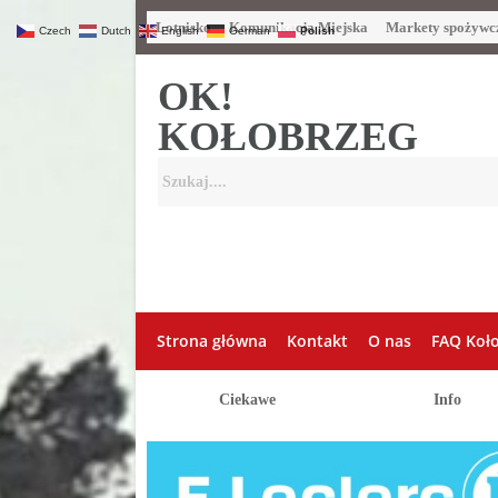
Lotnisko
Komunikacja Miejska
Markety spożywc
Czech
Dutch
English
German
Polish
OK!
KOŁOBRZEG
Strona główna
Kontakt
O nas
FAQ Koł
Ciekawe
Info