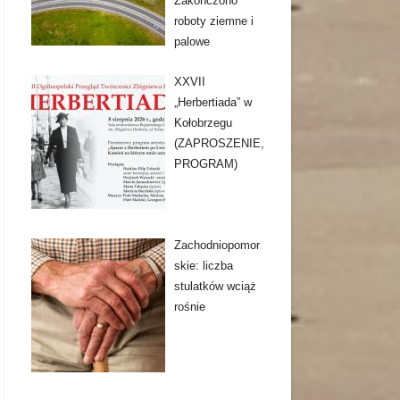
Zakończono
roboty ziemne i
palowe
XXVII
„Herbertiada” w
Kołobrzegu
(ZAPROSZENIE,
PROGRAM)
Zachodniopomor
skie: liczba
stulatków wciąż
rośnie