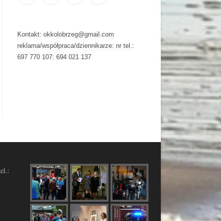
Kontakt: okkolobrzeg@gmail.com
reklama/współpraca/dziennikarze: nr tel.:
697 770 107: 694 021 137
el.: