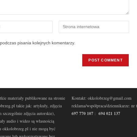
podczas pisania kolejnych komentarzy.
kie materiały publikowane na stronie
Kontakt: okkolobrzeg@gmail.com
brzeg.pl takie jak: artykuły, zdjęcia
reklama/współpraca/dziennikarze: nr t
697 770 107
694 021 137
 szczególnie zdjęcia autorskie),
:
ały audio i wideo są własnością
u okkolobrzeg.pl i nie mogą być
kowane lub wykorzystywane bez