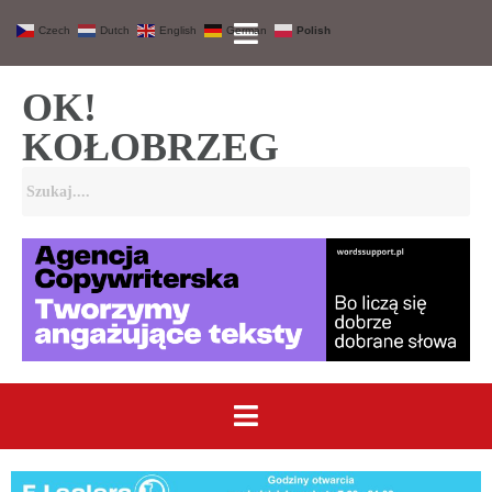
Czech
Dutch
English
German
Polish
OK!
KOŁOBRZEG