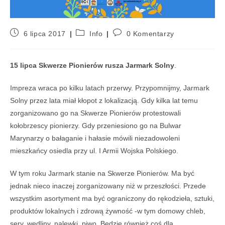
6 lipca 2017
Info
0 Komentarzy
15 lipca Skwerze Pionierów rusza Jarmark Solny
.
Impreza wraca po kilku latach przerwy. Przypomnijmy, Jarmark
Solny przez lata miał kłopot z lokalizacją. Gdy kilka lat temu
zorganizowano go na Skwerze Pionierów protestowali
kołobrzescy pionierzy. Gdy przeniesiono go na Bulwar
Marynarzy o bałaganie i hałasie mówili niezadowoleni
mieszkańcy osiedla przy ul. I Armii Wojska Polskiego.
W tym roku Jarmark stanie na Skwerze Pionierów. Ma być
jednak nieco inaczej zorganizowany niż w przeszłości. Przede
wszystkim asortyment ma być ograniczony do rękodzieła, sztuki,
produktów lokalnych i zdrową żywność -w tym domowy chleb,
sery, wędliny, nalewki, piwo. Będzie również coś dla