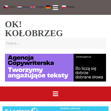
Czech
Dutch
English
German
Polish
OK!
KOŁOBRZEG