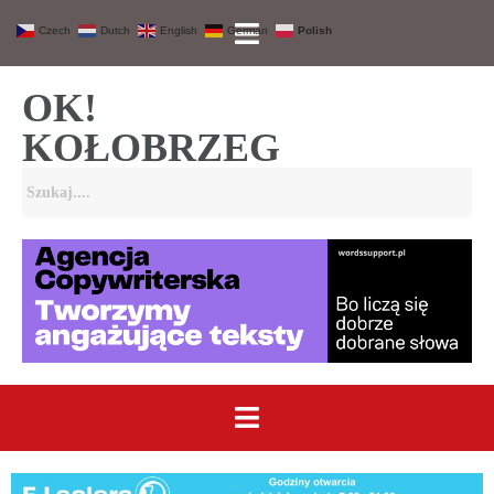
Czech
Dutch
English
German
Polish
OK!
KOŁOBRZEG