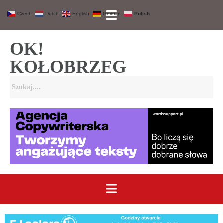
Czech
Dutch
English
German
Polish
OK!
KOŁOBRZEG