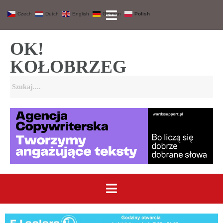
Czech
Dutch
English
German
Polish
OK!
KOŁOBRZEG