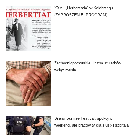
XXVII „Herbertiada” w Kołobrzegu
(ZAPROSZENIE, PROGRAM)
Zachodniopomorskie: liczba stulatków
wciąż rośnie
Bilans Sunrise Festival: spokojny
weekend, ale pracowity dla służb i szpitala