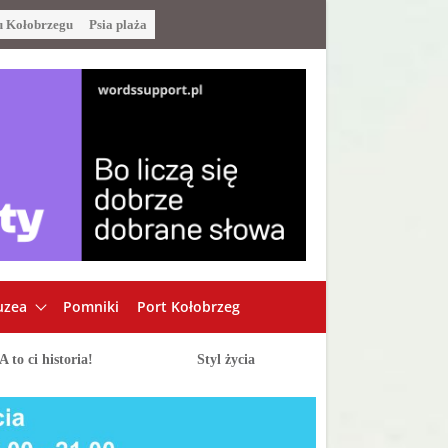
u Kołobrzegu
Psia plaża
zea
Pomniki
Port Kołobrzeg
A to ci historia!
Styl życia