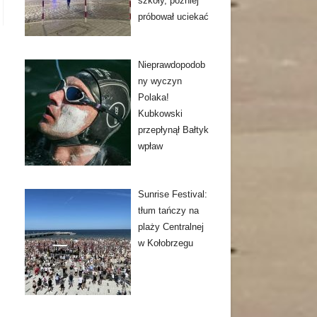
szkoły, później
próbował uciekać
Nieprawdopodob
ny wyczyn
Polaka!
Kubkowski
przepłynął Bałtyk
wpław
Sunrise Festival:
tłum tańczy na
plaży Centralnej
w Kołobrzegu