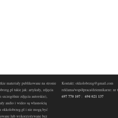
kie materiały publikowane na stronie
Kontakt: okkolobrzeg@gmail.com
brzeg.pl takie jak: artykuły, zdjęcia
reklama/współpraca/dziennikarze: nr t
697 770 107
694 021 137
 szczególnie zdjęcia autorskie),
:
ały audio i wideo są własnością
u okkolobrzeg.pl i nie mogą być
kowane lub wykorzystywane bez