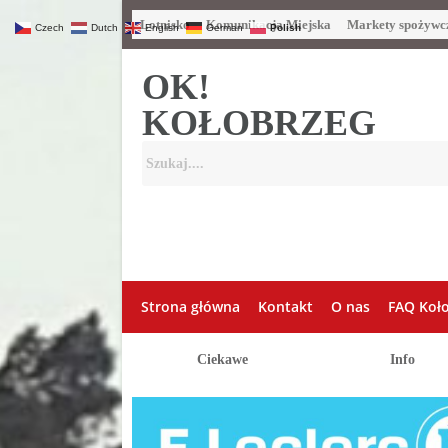
Lotnisko
Komunikacja Miejska
Markety spożywc
Czech
Dutch
English
German
Polish
OK!
KOŁOBRZEG
Strona główna
Kontakt
O nas
FAQ Koł
Ciekawe
Info