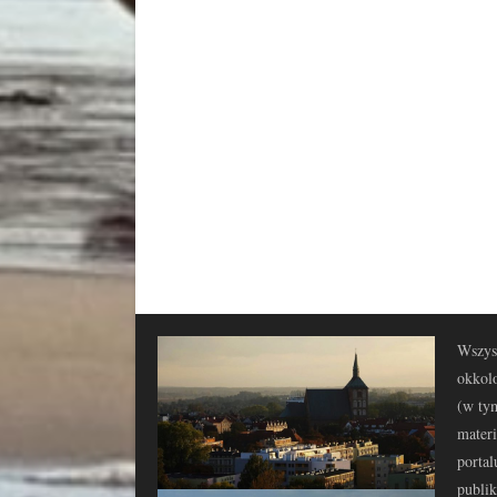
Wszyst
okkolo
(w tym
materi
portal
publi