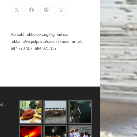
Kontakt: okkolobrzeg@gmail.com
reklama/współpraca/dziennikarze: nr tel.:
697 770 107: 694 021 137
el.: