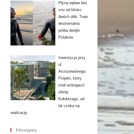
Płyną wpław bez
snu od blisko
dwóch dób. Trwa
ekstremalna
próba dwójki
Polaków
Inwestycja przy
ul.
Arciszewskiego.
Projekt, który
miał wzbogacić
ofertę
Kołobrzegu, od
lat czeka na
realizację
Udostępnij