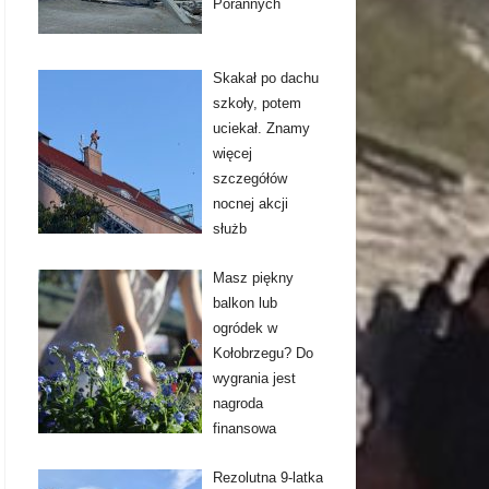
Porannych
Skakał po dachu
szkoły, potem
uciekał. Znamy
więcej
szczegółów
nocnej akcji
służb
Masz piękny
balkon lub
ogródek w
Kołobrzegu? Do
wygrania jest
nagroda
finansowa
Rezolutna 9-latka