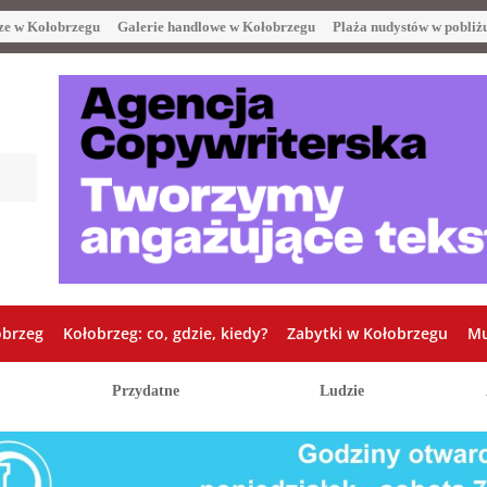
ze w Kołobrzegu
Galerie handlowe w Kołobrzegu
Plaża nudystów w pobliż
obrzeg
Kołobrzeg: co, gdzie, kiedy?
Zabytki w Kołobrzegu
Mu
Przydatne
Ludzie