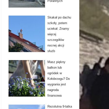
Porannych
Skakał po dachu
szkoły, potem
uciekał. Znamy
więcej
szczegółów
nocnej akcji
służb
Masz piękny
balkon lub
ogródek w
Kołobrzegu? Do
wygrania jest
nagroda
finansowa
Rezolutna 9-latka