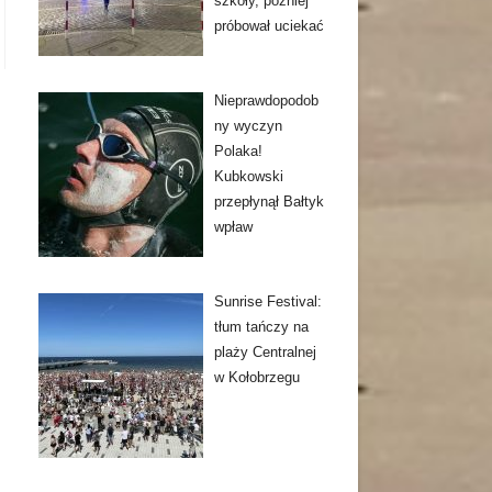
szkoły, później
próbował uciekać
Nieprawdopodob
ny wyczyn
Polaka!
Kubkowski
przepłynął Bałtyk
wpław
Sunrise Festival:
tłum tańczy na
plaży Centralnej
w Kołobrzegu