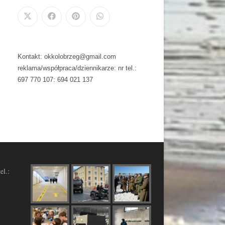
Kontakt: okkolobrzeg@gmail.com
reklama/współpraca/dziennikarze: nr tel.:
697 770 107: 694 021 137
el.: