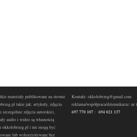
kie materiały publikowane na stronie
Kontakt: okkolobrzeg@gmail.com
brzeg.pl takie jak: artykuły, zdjęcia
reklama/współpraca/dziennikarze: nr t
697 770 107
694 021 137
 szczególnie zdjęcia autorskie),
:
ały audio i wideo są własnością
u okkolobrzeg.pl i nie mogą być
kowane lub wykorzystywane bez