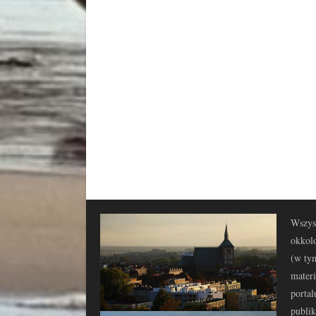
Wszyst
okkolo
(w tym
materi
portal
publi