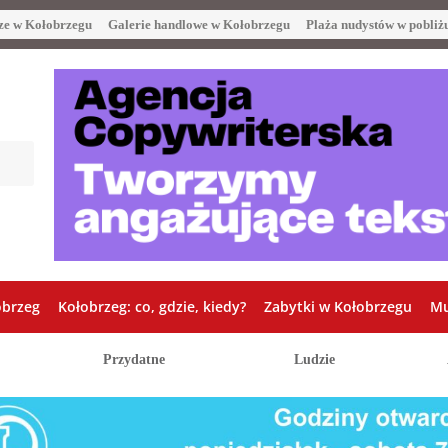
ze w Kołobrzegu
Galerie handlowe w Kołobrzegu
Plaża nudystów w pobliż
obrzeg
Kołobrzeg: co, gdzie, kiedy?
Zabytki w Kołobrzegu
Mu
Przydatne
Ludzie