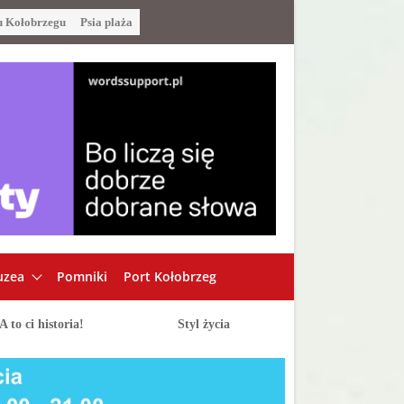
u Kołobrzegu
Psia plaża
zea
Pomniki
Port Kołobrzeg
A to ci historia!
Styl życia