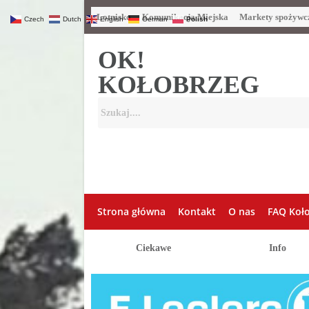
Lotnisko
Komunikacja Miejska
Markety spożywc
Czech
Dutch
English
German
Polish
OK!
KOŁOBRZEG
Strona główna
Kontakt
O nas
FAQ Koł
Ciekawe
Info