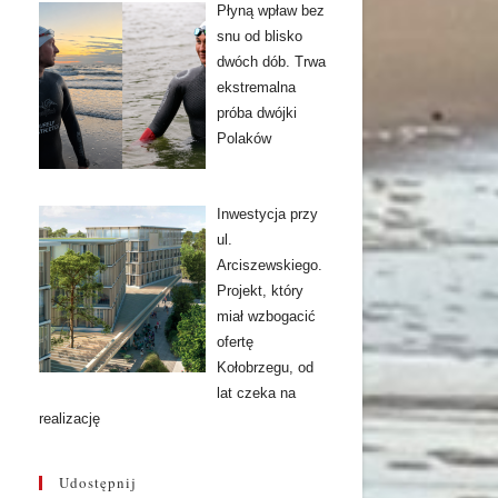
Płyną wpław bez
snu od blisko
dwóch dób. Trwa
ekstremalna
próba dwójki
Polaków
Inwestycja przy
ul.
Arciszewskiego.
Projekt, który
miał wzbogacić
ofertę
Kołobrzegu, od
lat czeka na
realizację
Udostępnij