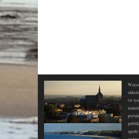
Wszyst
okkolo
(w tym
materi
portal
publi
zgody 
zastrz