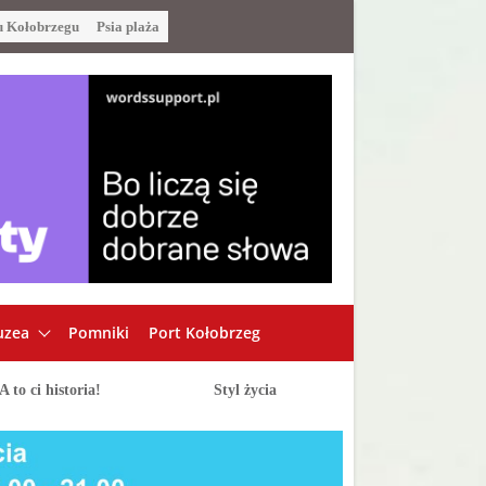
u Kołobrzegu
Psia plaża
zea
Pomniki
Port Kołobrzeg
A to ci historia!
Styl życia