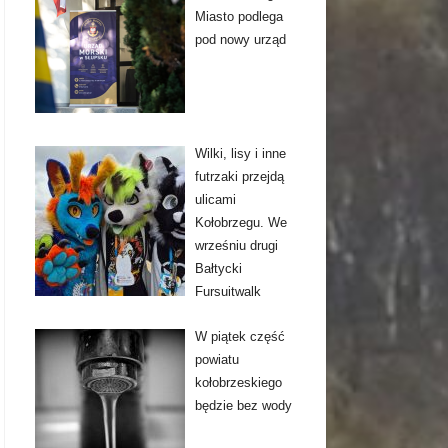
Miasto podlega
pod nowy urząd
Wilki, lisy i inne
futrzaki przejdą
ulicami
Kołobrzegu. We
wrześniu drugi
Bałtycki
Fursuitwalk
W piątek część
powiatu
kołobrzeskiego
będzie bez wody