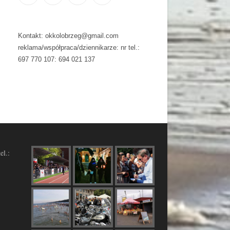
Kontakt: okkolobrzeg@gmail.com
reklama/współpraca/dziennikarze: nr tel.:
697 770 107: 694 021 137
el.: