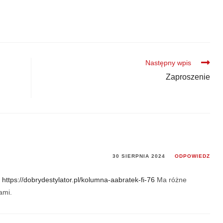
Następny wpis
Zaproszenie
30 SIERPNIA 2024
ODPOWIEDZ
e
https://dobrydestylator.pl/kolumna-aabratek-fi-76
Ma różne
ami.