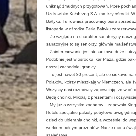
uniknąć żmudnych przygotowań, które pochła
Uzdrowisko Kołobrzeg S.A. ma trzy ośrodki. W
Bałtyku. Tu również pracownicy biura sprzedaż
listopada w ośrodka Perła Bałtyku zarezerwowa
– Ze względu na charakter sanatoryjny nasze
sanatoryjne to są seniorzy, głównie małżeństw
– Zainteresowanie jest stosunkowo duże i utr
Podobnie jest w ośrodku Ikar Plaza, gdzie pa
naszej zachodniej granicy .
– To jest nawet 90 procent, ale co ciekawe na
Polaków, którzy mieszkają w Niemczech, ale św
Wszyscy nasi rozmówcy zapewniają, że w ośro
Będą choinki, Mikołaj z prezentami i oczywiście 
– My już o wszystko zadbamy – zapewnia Kinga
Hotels specjalne pakiety pobytowe uwzględnia
dzieci do ubierania choinki, a wcześniej do w
workiem pełnym prezentów. Nasze menu świąte
szaleństwa.