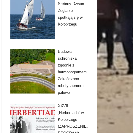
Srebrny Dzwon.
Żeglarze
spotkają się w
Kołobrzegu
Budowa
schroniska
zgodnie z
harmonogramem.
Zakończono
roboty ziemne i
palowe
XXVII
„Herbertiada” w
Kołobrzegu
(ZAPROSZENIE,