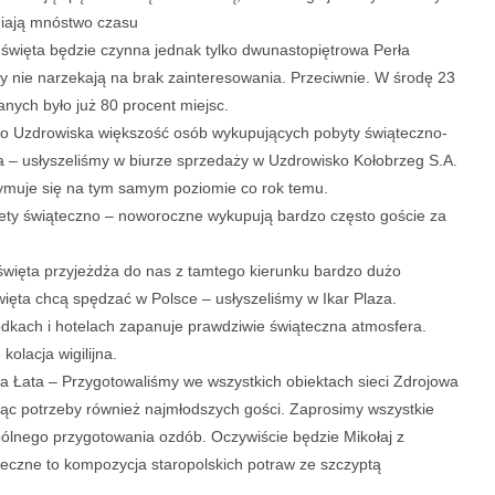
niają mnóstwo czasu
 święta będzie czynna jednak tylko dwunastopiętrowa Perła
y nie narzekają na brak zainteresowania. Przeciwnie. W środę 23
nych było już 80 procent miejsc.
go Uzdrowiska większość osób wykupujących pobyty świąteczno-
a – usłyszeliśmy w biurze sprzedaży w Uzdrowisko Kołobrzeg S.A.
zymuje się na tym samym poziomie co rok temu.
kiety świąteczno – noworoczne wykupują bardzo często goście za
 święta przyjeżdża do nas z tamtego kierunku bardzo dużo
ięta chcą spędzać w Polsce – usłyszeliśmy w Ikar Plaza.
dkach i hotelach zapanuje prawdziwie świąteczna atmosfera.
kolacja wigilijna.
 Łata – Przygotowaliśmy we wszystkich obiektach sieci Zdrojowa
jąc potrzeby również najmłodszych gości. Zaprosimy wszystkie
spólnego przygotowania ozdób. Oczywiście będzie Mikołaj z
czne to kompozycja staropolskich potraw ze szczyptą