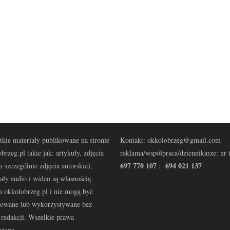
kie materiały publikowane na stronie
Kontakt: okkolobrzeg@gmail.com
brzeg.pl takie jak: artykuły, zdjęcia
reklama/współpraca/dziennikarze: nr t
697 770 107
694 021 137
 szczególnie zdjęcia autorskie),
:
ały audio i wideo są własnością
u okkolobrzeg.pl i nie mogą być
kowane lub wykorzystywane bez
redakcji. Wszelkie prawa
eżone.