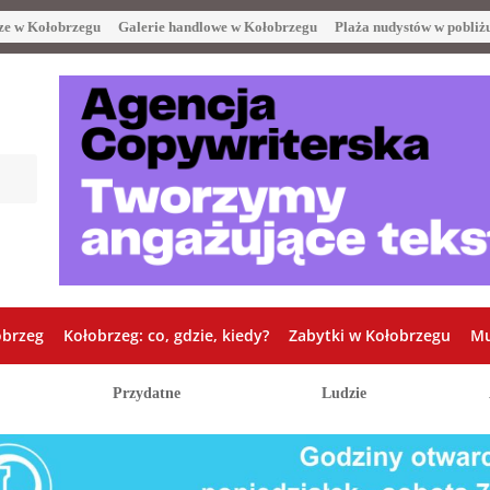
ze w Kołobrzegu
Galerie handlowe w Kołobrzegu
Plaża nudystów w pobliż
obrzeg
Kołobrzeg: co, gdzie, kiedy?
Zabytki w Kołobrzegu
Mu
Przydatne
Ludzie