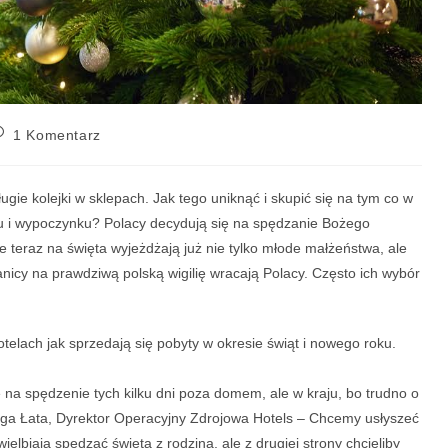
1 Komentarz
ugie kolejki w sklepach. Jak tego uniknąć i skupić się na tym co w
u i wypoczynku? Polacy decydują się na spędzanie Bożego
 teraz na święta wyjeżdżają już nie tylko młode małżeństwa, ale
ranicy na prawdziwą polską wigilię wracają Polacy. Często ich wybór
otelach jak sprzedają się pobyty w okresie świąt i nowego roku.
ę na spędzenie tych kilku dni poza domem, ale w kraju, bo trudno o
nga Łata, Dyrektor Operacyjny Zdrojowa Hotels – Chcemy usłyszeć
elbiają spędzać święta z rodziną, ale z drugiej strony chcieliby