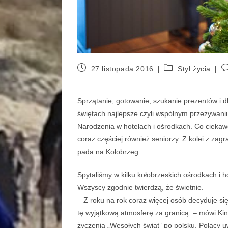
27 listopada 2016
Styl życia
Sprzątanie, gotowanie, szukanie prezentów i dł
świętach najlepsze czyli wspólnym przeżywani
Narodzenia w hotelach i ośrodkach. Co ciekawe
coraz częściej również seniorzy. Z kolei z zag
pada na Kołobrzeg.
Spytaliśmy w kilku kołobrzeskich ośrodkach i h
Wszyscy zgodnie twierdzą, że świetnie.
– Z roku na rok coraz więcej osób decyduje si
tę wyjątkową atmosferę za granicą. – mówi Ki
życzenia „Wesołych świąt” po polsku. Polacy uwi