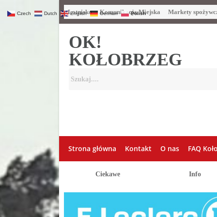
Lotnisko
Komunikacja Miejska
Markety spożywc
Czech
Dutch
English
German
Polish
OK!
KOŁOBRZEG
Strona główna
Kontakt
O nas
FAQ Koł
Ciekawe
Info