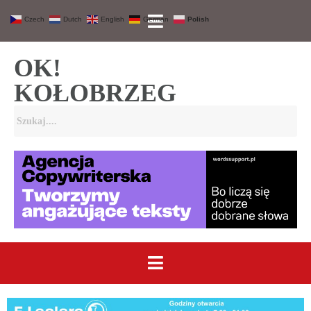
Czech
Dutch
English
German
Polish
OK!
KOŁOBRZEG