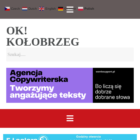
Czech
Dutch
English
German
Polish
OK!
KOŁOBRZEG