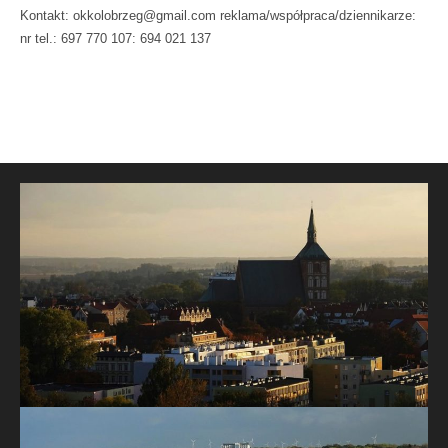
Kontakt: okkolobrzeg@gmail.com reklama/współpraca/dziennikarze:
nr tel.: 697 770 107: 694 021 137