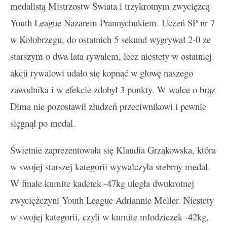
medalistą Mistrzostw Świata i trzykrotnym zwycięzcą
Youth League Nazarem Prannychukiem. Uczeń SP nr 7
w Kołobrzegu, do ostatnich 5 sekund wygrywał 2-0 ze
starszym o dwa lata rywalem, lecz niestety w ostatniej
akcji rywalowi udało się kopnąć w głowę naszego
zawodnika i w efekcie zdobył 3 punkty. W walce o brąz
Dima nie pozostawił złudzeń przeciwnikowi i pewnie
sięgnął po medal.
Świetnie zaprezentowała się Klaudia Grząkowska, która
w swojej starszej kategorii wywalczyła srebrny medal.
W finale kumite kadetek -47kg uległa dwukrotnej
zwyciężczyni Youth League Adriannie Meller. Niestety
w swojej kategorii, czyli w kumite młodziczek -42kg,