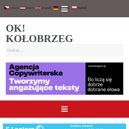
Czech
Dutch
English
German
Polish
OK!
KOŁOBRZEG