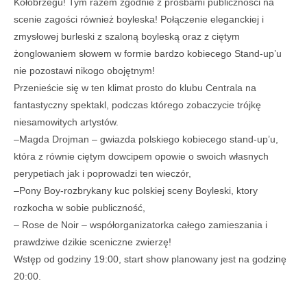
Kołobrzegu! Tym razem zgodnie z prośbami publiczności na
scenie zagości również boyleska! Połączenie eleganckiej i
zmysłowej burleski z szaloną boyleską oraz z ciętym
żonglowaniem słowem w formie bardzo kobiecego Stand-up’u
nie pozostawi nikogo obojętnym!
Przenieście się w ten klimat prosto do klubu Centrala na
fantastyczny spektakl, podczas którego zobaczycie trójkę
niesamowitych artystów.
–
Magda Drojman – gwiazda polskiego kobiecego stand-up’u,
która z równie ciętym dowcipem opowie o swoich własnych
perypetiach jak i poprowadzi ten wieczór,
–
Pony Boy-rozbrykany kuc polskiej sceny Boyleski, ktory
rozkocha w sobie publiczność,
– Rose de Noir – współorganizatorka całego zamieszania i
prawdziwe dzikie sceniczne zwierzę!
Wstęp od godziny 19:00, start show planowany jest na godzinę
20:00.