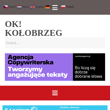
Czech
Dutch
English
German
Polish
OK!
KOŁOBRZEG