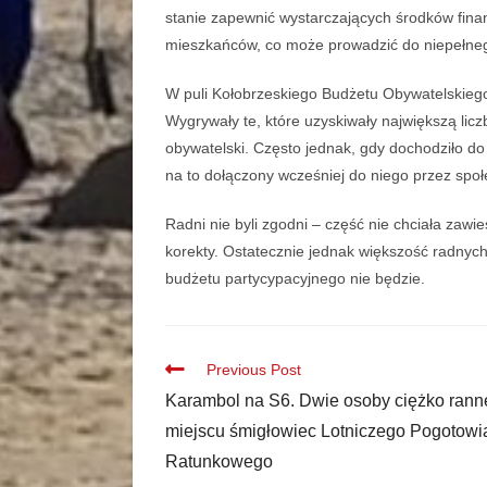
stanie zapewnić wystarczających środków fin
mieszkańców, co może prowadzić do niepełne
W puli Kołobrzeskiego Budżetu Obywatelskiego 
Wygrywały te, które uzyskiwały największą licz
obywatelski. Często jednak, gdy dochodziło do 
na to dołączony wcześniej do niego przez społ
Radni nie byli zgodni – część nie chciała za
korekty. Ostatecznie jednak większość radnych
budżetu partycypacyjnego nie będzie.
Previous Post
Karambol na S6. Dwie osoby ciężko rann
miejscu śmigłowiec Lotniczego Pogotowi
Ratunkowego