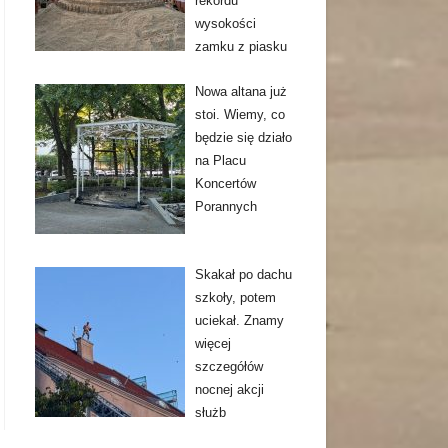
rekordu
wysokości
zamku z piasku
Nowa altana już
stoi. Wiemy, co
będzie się działo
na Placu
Koncertów
Porannych
Skakał po dachu
szkoły, potem
uciekał. Znamy
więcej
szczegółów
nocnej akcji
służb