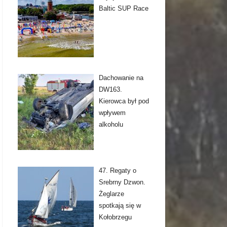
Baltic SUP Race
Dachowanie na
DW163.
Kierowca był pod
wpływem
alkoholu
47. Regaty o
Srebrny Dzwon.
Żeglarze
spotkają się w
Kołobrzegu