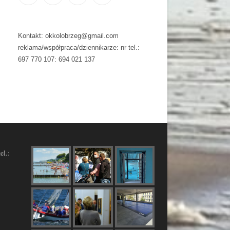
Kontakt: okkolobrzeg@gmail.com
reklama/współpraca/dziennikarze: nr tel.:
697 770 107: 694 021 137
el.: