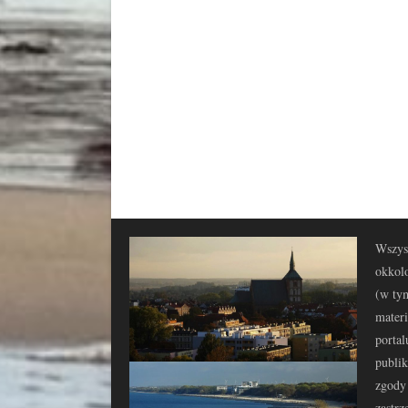
Wszyst
okkolo
(w tym
materi
portal
publi
zgody 
zastrz