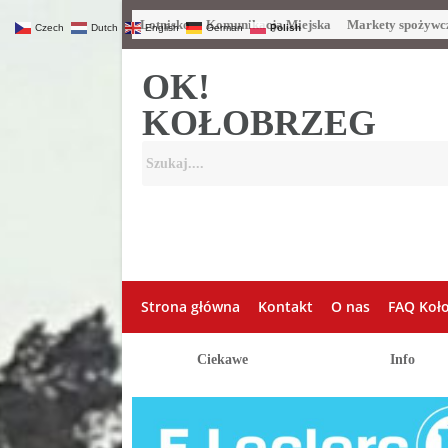
Lotnisko
Komunikacja Miejska
Markety spożywc
Czech
Dutch
English
German
Polish
OK!
KOŁOBRZEG
Strona główna
Kontakt
O nas
FAQ Koł
Ciekawe
Info