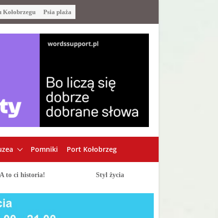
u Kołobrzegu
Psia plaża
zea
Pomniki
Port Kołobrzeg
A to ci historia!
Styl życia