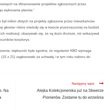
ansowych na sfinansowanie projektów zgłoszonych przez
go wykonania planów.”
był milion złotych na projekty zgłoszone przez mieszkańców.
bę głosów i które mieściły się w kwocie przeznaczonej na budżet
ich realizacji, okazywało się, że są dużo droższe, niż wskazywał
eczników kosztorys.
wieszenia, większość była zgodna, że regulamin KBO wymaga
 (15 z 21) zagłosowało za uchwałą i w tym roku naboru do
Następny wpis
e. Na
Alejka Kolekcjonerska już na Skwerze
a
Pionierów. Zostanie tu do września