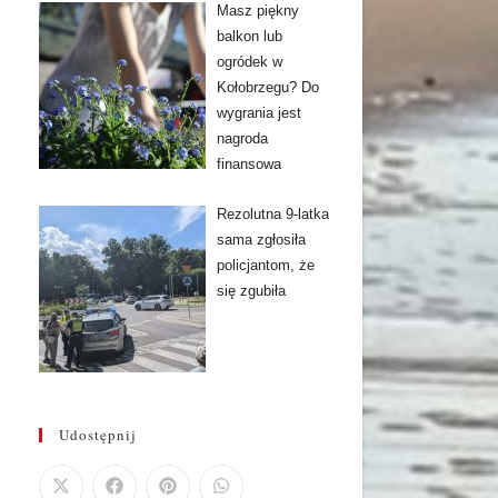
Masz piękny
balkon lub
ogródek w
Kołobrzegu? Do
wygrania jest
nagroda
finansowa
Rezolutna 9-latka
sama zgłosiła
policjantom, że
się zgubiła
Udostępnij