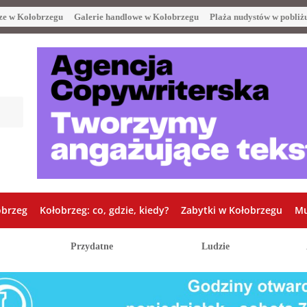
ze w Kołobrzegu
Galerie handlowe w Kołobrzegu
Plaża nudystów w pobliż
obrzeg
Kołobrzeg: co, gdzie, kiedy?
Zabytki w Kołobrzegu
Mu
Przydatne
Ludzie