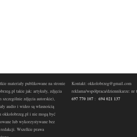
kie materiały publikowane na stronie
Kontakt: okkolobrzeg@gmail.com
brzeg.pl takie jak: artykuły, zdjęcia
reklama/współpraca/dziennikarze: nr t
697 770 107
694 021 137
 szczególnie zdjęcia autorskie),
:
ały audio i wideo są własnością
u okkolobrzeg.pl i nie mogą być
kowane lub wykorzystywane bez
redakcji. Wszelkie prawa
eżone.