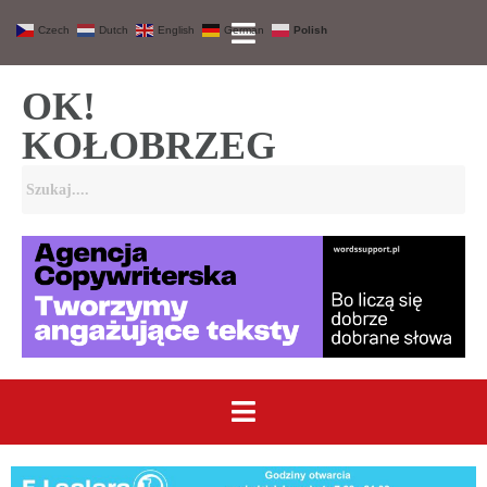
Czech
Dutch
English
German
Polish
OK!
KOŁOBRZEG