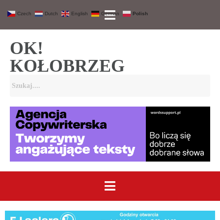
Czech
Dutch
English
German
Polish
OK!
KOŁOBRZEG