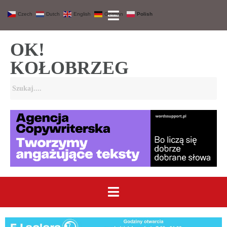
Czech
Dutch
English
German
Polish
OK!
KOŁOBRZEG